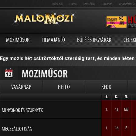
.
.
.
.
FŐOLDAL
HIREK
ÜZENŐFAL
HÍRLEVÉL
ADATVÉDELMI
MOZIMŰSOR
FILMAJÁNLÓ
BÜFÉ ÉS JEGYÁRAK
CÉGEK
Egy mozis hét csütörtöktől szerdáig tart, és minden héten 
VASÁRNAP
HÉTFŐ
KEDD
T.
K.
N.
MINYONOK ÉS SZÖRNYEK
1.
12
MB
MEGSZÁLLOTTSÁG
1.
16
F.