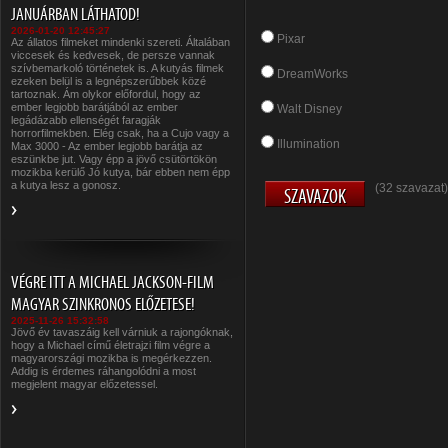
JANUÁRBAN LÁTHATOD!
2026-01-20 12:45:27
Pixar
Az állatos filmeket mindenki szereti. Általában
viccesek és kedvesek, de persze vannak
szívbemarkoló történetek is. A kutyás filmek
DreamWorks
ezeken belül is a legnépszerűbbek közé
tartoznak. Ám olykor előfordul, hogy az
ember legjobb barátjából az ember
Walt Disney
legádázabb ellenségét faragják
horrorfilmekben. Elég csak, ha a Cujo vagy a
Illumination
Max 3000 - Az ember legjobb barátja az
eszünkbe jut. Vagy épp a jövő csütörtökön
mozikba kerülő Jó kutya, bár ebben nem épp
a kutya lesz a gonosz.
(32 szavazat)
VÉGRE ITT A MICHAEL JACKSON-FILM
MAGYAR SZINKRONOS ELŐZETESE!
2025-11-26 15:32:58
Jövő év tavaszáig kell várniuk a rajongóknak,
hogy a Michael című életrajzi film végre a
magyarországi mozikba is megérkezzen.
Addig is érdemes ráhangolódni a most
megjelent magyar előzetessel.