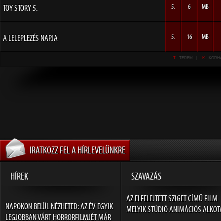
TOY STORY 5.
5.
6
MB
A LELEPLEZÉS NAPJA
5.
16
MB
T.
TEREM
K.
KORH
IRATKOZZ FEL A HÍRLEVELÜNKRE
HÍREK
SZAVAZÁS
AZ ELFELEJTETT SZIGET CÍMŰ FILM
NAPOKON BELÜL NÉZHETED: AZ ÉV EGYIK
MELYIK STÚDIÓ ANIMÁCIÓS ALKOT
LEGJOBBAN VÁRT HORRORFILMJÉT MÁR