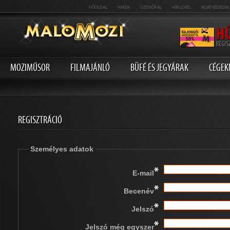
.
.
.
.
FŐOLDAL
HIREK
ÜZENŐFAL
HÍRLEVÉL
ADATVÉDELMI
MOZIMŰSOR
FILMAJÁNLÓ
BÜFÉ ÉS JEGYÁRAK
CÉGEK
REGISZTRÁCIÓ
Személyes adatok
*
E-mail
*
Becenév
*
Jelszó
*
Jelszó még egyszer