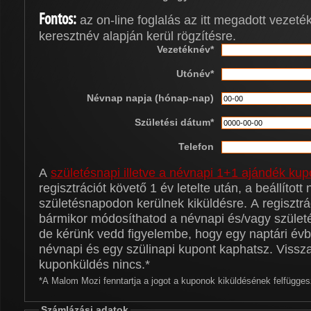
Fontos:
az on-line foglalás az itt megadott vezeté
keresztnév alapján kerül rögzítésre.
Vezetéknév*
Utónév*
Névnap napja (hónap-nap)
Születési dátum*
Telefon
A
születésnapi illetve a névnapi 1+1 ajándék ku
regisztrációt követő 1 év letelte után, a beállított
születésnapodon kerülnek kiküldésre. A regisztrá
bármikor módosíthatod a névnapi és/vagy szület
de kérünk vedd figyelembe, hogy egy naptári év
névnapi és egy szülinapi kupont kaphatsz. Viss
kuponküldés nincs.*
*A Malom Mozi fenntartja a jogot a kuponok kiküldésének felfügges
Számlázási adatok