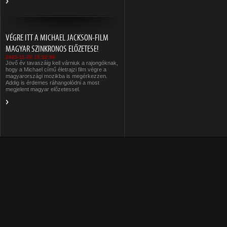
VÉGRE ITT A MICHAEL JACKSON-FILM
MAGYAR SZINKRONOS ELŐZETESE!
2025-11-26 15:32:58
Jövő év tavaszáig kell várniuk a rajongóknak,
hogy a Michael című életrajzi film végre a
magyarországi mozikba is megérkezzen.
Addig is érdemes ráhangolódni a most
megjelent magyar előzetessel.