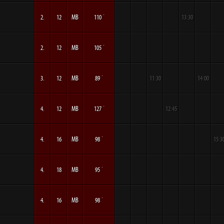
2.
12
MB
110 ´
13:30
2.
12
MB
105 ´
3.
12
MB
89 ´
11:30
14:00
4.
12
MB
127 ´
12:45
4.
16
MB
98 ´
15:3
4.
18
MB
95 ´
4.
16
MB
98 ´