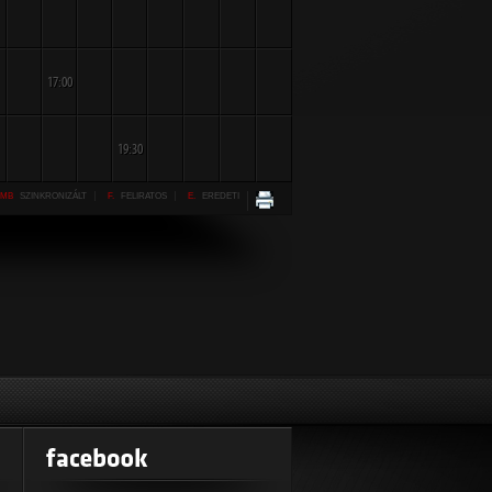
17:00
19:30
MB
SZINKRONIZÁLT
F.
FELIRATOS
E.
EREDETI