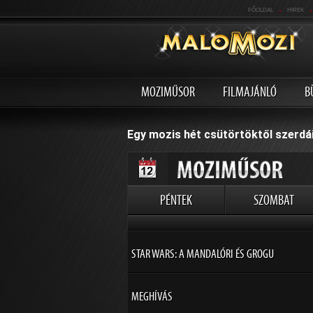
.
.
FŐOLDAL
HIREK
MOZIMŰSOR
FILMAJÁNLÓ
B
Egy mozis hét csütörtöktől szerdái
PÉNTEK
SZOMBAT
STAR WARS: A MANDALÓRI ÉS GROGU
MEGHÍVÁS