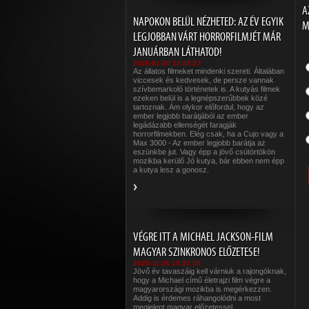
A
NAPOKON BELÜL NÉZHETED: AZ ÉV EGYIK
M
LEGJOBBAN VÁRT HORRORFILMJÉT MÁR
JANUÁRBAN LÁTHATOD!
2026-01-20 12:45:27
Az állatos filmeket mindenki szereti. Általában
viccesek és kedvesek, de persze vannak
szívbemarkoló történetek is. A kutyás filmek
ezeken belül is a legnépszerűbbek közé
tartoznak. Ám olykor előfordul, hogy az
ember legjobb barátjából az ember
legádázabb ellenségét faragják
horrorfilmekben. Elég csak, ha a Cujo vagy a
Max 3000 - Az ember legjobb barátja az
eszünkbe jut. Vagy épp a jövő csütörtökön
mozikba kerülő Jó kutya, bár ebben nem épp
a kutya lesz a gonosz.
VÉGRE ITT A MICHAEL JACKSON-FILM
MAGYAR SZINKRONOS ELŐZETESE!
2025-11-26 15:32:58
Jövő év tavaszáig kell várniuk a rajongóknak,
hogy a Michael című életrajzi film végre a
magyarországi mozikba is megérkezzen.
Addig is érdemes ráhangolódni a most
megjelent magyar előzetessel.