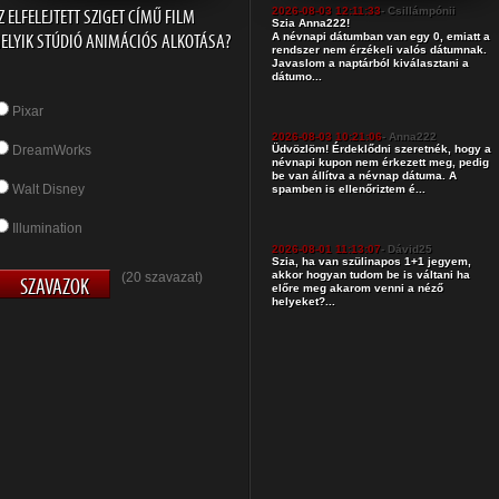
Z ELFELEJTETT SZIGET CÍMŰ FILM
2026-08-03 12:11:33
- Csillámpónii
Szia Anna222!
ELYIK STÚDIÓ ANIMÁCIÓS ALKOTÁSA?
A névnapi dátumban van egy 0, emiatt a
rendszer nem érzékeli valós dátumnak.
Javaslom a naptárból kiválasztani a
dátumo...
Pixar
2026-08-03 10:21:06
- Anna222
DreamWorks
Üdvözlöm! Érdeklődni szeretnék, hogy a
névnapi kupon nem érkezett meg, pedig
be van állítva a névnap dátuma. A
Walt Disney
spamben is ellenőriztem é...
Illumination
2026-08-01 11:13:07
- Dávid25
Szia, ha van szülinapos 1+1 jegyem,
akkor hogyan tudom be is váltani ha
(20 szavazat)
előre meg akarom venni a néző
helyeket?...