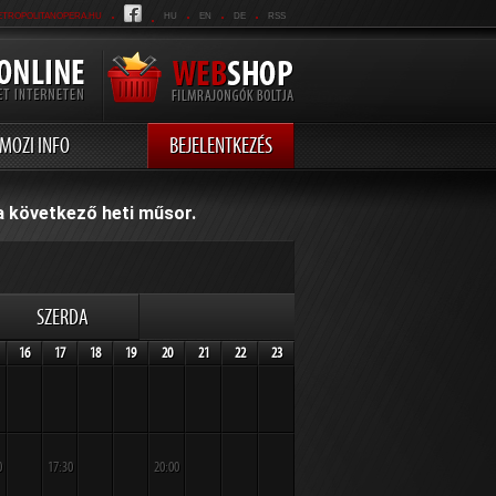
.
.
.
.
.
ETROPOLITANOPERA.HU
HU
EN
DE
RSS
MOZI INFO
BEJELENTKEZÉS
 a következő heti műsor.
SZERDA
16
17
18
19
20
21
22
23
0
17:30
20:00