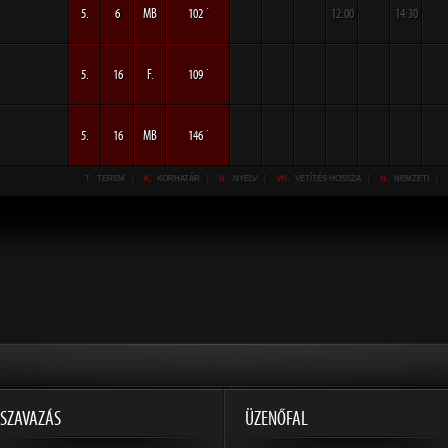
5.
6
MB
102 ´
12:00
14:30
5.
16
F.
109 ´
5.
16
MB
146 ´
T.
TEREM
K.
KORHATÁR
N.
NYELV
VH.
VETÍTÉS HOSSZA
N.
NEMZETI
SZAVAZÁS
ÜZENŐFAL