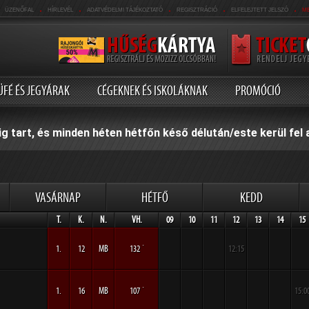
.
.
.
.
.
ÜZENŐFAL
HÍRLEVÉL
ADATVÉDELMI TÁJÉKOZTATÓ
REGISZTRÁCIÓ
ELFELEJTETT JELSZÓ
M
ÜFÉ ÉS JEGYÁRAK
CÉGEKNEK ÉS ISKOLÁKNAK
PROMÓCIÓ
g tart, és minden héten hétfőn késő délután/este kerül fel
VASÁRNAP
HÉTFŐ
KEDD
T.
K.
N.
VH.
09
10
11
12
13
14
15
1.
12
MB
132 ´
12:15
1.
16
MB
107 ´
15:0