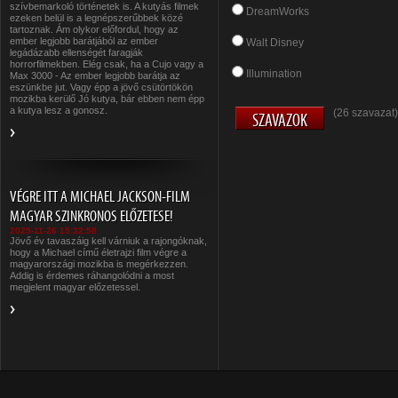
szívbemarkoló történetek is. A kutyás filmek
DreamWorks
ezeken belül is a legnépszerűbbek közé
tartoznak. Ám olykor előfordul, hogy az
ember legjobb barátjából az ember
Walt Disney
legádázabb ellenségét faragják
horrorfilmekben. Elég csak, ha a Cujo vagy a
Illumination
Max 3000 - Az ember legjobb barátja az
eszünkbe jut. Vagy épp a jövő csütörtökön
mozikba kerülő Jó kutya, bár ebben nem épp
a kutya lesz a gonosz.
(26 szavazat)
VÉGRE ITT A MICHAEL JACKSON-FILM
MAGYAR SZINKRONOS ELŐZETESE!
2025-11-26 15:32:58
Jövő év tavaszáig kell várniuk a rajongóknak,
hogy a Michael című életrajzi film végre a
magyarországi mozikba is megérkezzen.
Addig is érdemes ráhangolódni a most
megjelent magyar előzetessel.