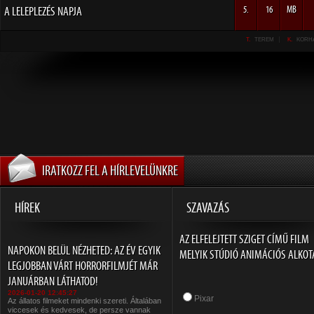
A LELEPLEZÉS NAPJA
5.
16
MB
T.
TEREM
K.
KORH
IRATKOZZ FEL A HÍRLEVELÜNKRE
HÍREK
SZAVAZÁS
AZ ELFELEJTETT SZIGET CÍMŰ FILM
NAPOKON BELÜL NÉZHETED: AZ ÉV EGYIK
MELYIK STÚDIÓ ANIMÁCIÓS ALKOT
LEGJOBBAN VÁRT HORRORFILMJÉT MÁR
JANUÁRBAN LÁTHATOD!
2026-01-20 12:45:27
Pixar
Az állatos filmeket mindenki szereti. Általában
viccesek és kedvesek, de persze vannak