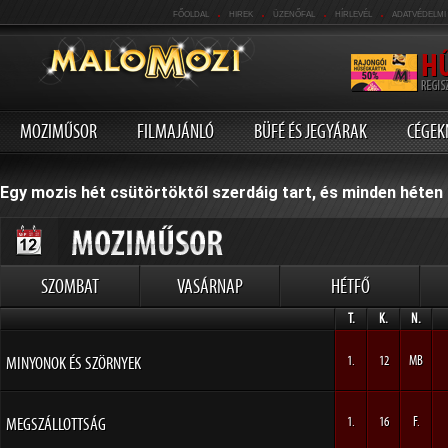
.
.
.
.
FŐOLDAL
HIREK
ÜZENŐFAL
HÍRLEVÉL
ADATVÉDELMI
MOZIMŰSOR
FILMAJÁNLÓ
BÜFÉ ÉS JEGYÁRAK
CÉGEK
Egy mozis hét csütörtöktől szerdáig tart, és minden héten 
SZOMBAT
VASÁRNAP
HÉTFŐ
T.
K.
N.
MINYONOK ÉS SZÖRNYEK
1.
12
MB
MEGSZÁLLOTTSÁG
1.
16
F.