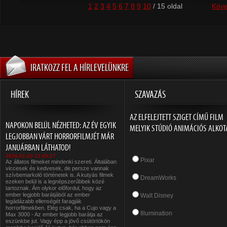
1
2
3
4
5
6
7
8
9
10
/ 15 oldal
Köve
IRATKOZZ FEL A HÍRLEVELÜNKRE
HÍREK
SZAVAZÁS
AZ ELFELEJTETT SZIGET CÍMŰ FILM
NAPOKON BELÜL NÉZHETED: AZ ÉV EGYIK
MELYIK STÚDIÓ ANIMÁCIÓS ALKOT
LEGJOBBAN VÁRT HORRORFILMJÉT MÁR
JANUÁRBAN LÁTHATOD!
2026-01-20 12:45:27
Pixar
Az állatos filmeket mindenki szereti. Általában
viccesek és kedvesek, de persze vannak
szívbemarkoló történetek is. A kutyás filmek
DreamWorks
ezeken belül is a legnépszerűbbek közé
tartoznak. Ám olykor előfordul, hogy az
ember legjobb barátjából az ember
Walt Disney
legádázabb ellenségét faragják
horrorfilmekben. Elég csak, ha a Cujo vagy a
Illumination
Max 3000 - Az ember legjobb barátja az
eszünkbe jut. Vagy épp a jövő csütörtökön