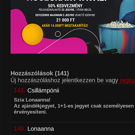
Hozzászólások
(141)
Új hozzászóláshoz jelentkezzen be vagy
regisz
141.
Csillámpónii
Szia Lonaanna!
Az ajándékjegyet, 1+1-es jegyet csak személyesen 
érvényesíteni.
140.
Lonaanna