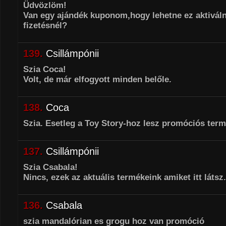
Üdvözlöm!
Van egy ajándék kuponom,hogy lehetne ez aktiváln
fizetésnél?
139.
Csillámpónii
Szia Coca!
Volt, de már elfogyott minden belőle.
138.
Coca
Szia. Esetleg a Toy Story-hoz lesz promóciós ter
137.
Csillámpónii
Szia Csabala!
Nincs, ezek az aktuális termékeink amiket itt látsz.
136.
Csabala
szia mandalórian es grogu hoz van promóció