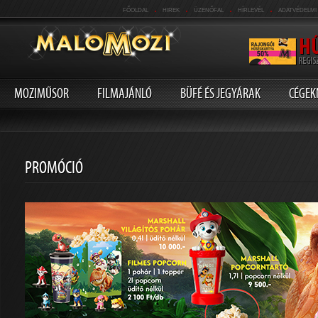
.
.
.
.
FŐOLDAL
HIREK
ÜZENŐFAL
HÍRLEVÉL
ADATVÉDELMI
MOZIMŰSOR
FILMAJÁNLÓ
BÜFÉ ÉS JEGYÁRAK
CÉGEK
PROMÓCIÓ