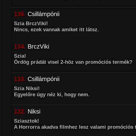
135.
Csillámpónii
Szia BrczViki!
Nincs, ezek vannak amiket itt látsz.
134.
BrczViki
Szia!
Ördög prádát visel 2-höz van promóciós termék?
133.
Csillámpónii
Szia Niksi!
Egyelőre úgy néz ki, hogy nem.
132.
Niksi
Sziasztok!
A Horrorra akadva filmhez lesz valami promóciós