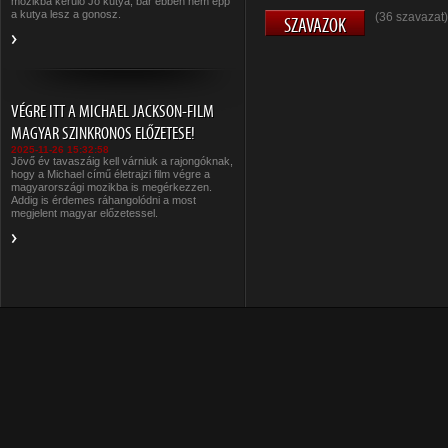
mozikba kerülő Jó kutya, bár ebben nem épp
a kutya lesz a gonosz.
(36 szavazat)
VÉGRE ITT A MICHAEL JACKSON-FILM
MAGYAR SZINKRONOS ELŐZETESE!
2025-11-26 15:32:58
Jövő év tavaszáig kell várniuk a rajongóknak,
hogy a Michael című életrajzi film végre a
magyarországi mozikba is megérkezzen.
Addig is érdemes ráhangolódni a most
megjelent magyar előzetessel.