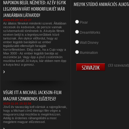
NAPOKON BELÜL NÉZHETED: AZ ÉV EGYIK
MELYIK STÚDIÓ ANIMÁCIÓS ALKOT
LEGJOBBAN VÁRT HORRORFILMJÉT MÁR
JANUÁRBAN LÁTHATOD!
2026-01-20 12:45:27
Pixar
Az állatos filmeket mindenki szereti. Általában
viccesek és kedvesek, de persze vannak
szívbemarkoló történetek is. A kutyás filmek
DreamWorks
ezeken belül is a legnépszerűbbek közé
tartoznak. Ám olykor előfordul, hogy az
ember legjobb barátjából az ember
Walt Disney
legádázabb ellenségét faragják
horrorfilmekben. Elég csak, ha a Cujo vagy a
Illumination
Max 3000 - Az ember legjobb barátja az
eszünkbe jut. Vagy épp a jövő csütörtökön
mozikba kerülő Jó kutya, bár ebben nem épp
a kutya lesz a gonosz.
(33 szavazat)
VÉGRE ITT A MICHAEL JACKSON-FILM
MAGYAR SZINKRONOS ELŐZETESE!
2025-11-26 15:32:58
Jövő év tavaszáig kell várniuk a rajongóknak,
hogy a Michael című életrajzi film végre a
magyarországi mozikba is megérkezzen.
Addig is érdemes ráhangolódni a most
megjelent magyar előzetessel.