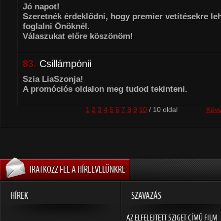
​Jó napot!
Szeretnék érdeklődni, hogy premier vetítésekre leh
foglalni Önöknél.
Válaszukat előre köszönöm!
83.
Csillámpónii
Szia LiaSzonja!
A promóciós oldalon meg tudod tekinteni.
1
2
3
4
5
6
7
8
9
10
/ 10 oldal
Köve
IRATKOZZ FEL A HÍRLEVELÜNKRE
HÍREK
SZAVAZÁS
AZ ELFELEJTETT SZIGET CÍMŰ FILM