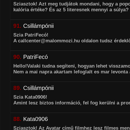
Sziasztok! Azt meg tudjátok mondani, hogy a pop
kalória értéke? És az 5 literesnek mennyi a súlya?
91.
Csillámpónii
Szia PatriFecó!
A callcenter@malommozi.hu oldalon tudsz érdeklő
90.
PatriFecó
Hello!Valaki tudna segíteni, hogyan lehet visszam
Nem a mai napra akartam lefoglalt es mar levonta 
89.
Csillámpónii
Szia Kata0906!
Amint lesz biztos információ, fel fog kerülni a pro
88.
Kata0906
Sziasztok! Az Avatar című filmhez lesz filmes me