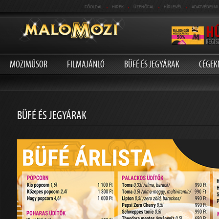
.
.
.
.
FŐOLDAL
HIREK
ÜZENŐFAL
HÍRLEVÉL
ADATVÉDELMI
MOZIMŰSOR
FILMAJÁNLÓ
BÜFÉ ÉS JEGYÁRAK
CÉGEK
BÜFÉ ÉS JEGYÁRAK