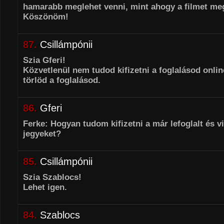
hamarabb meglehet venni, mint ahogy a filmet m
Köszönöm!
87.
Csillámpónii
Szia Gferi!
Közvetlenül nem tudod kifizetni a foglalásod onlin
törlöd a foglalásod.
86.
Gferi
Ferke: Hogyan tudom kifizetni a már lefoglalt és v
jegyeket?
85.
Csillámpónii
Szia Szablocs!
Lehet igen.
84.
Szablocs