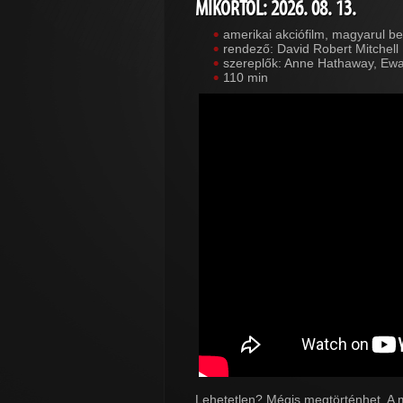
MIKORTÓL: 2026. 08. 13.
amerikai akciófilm, magyarul b
rendező: David Robert Mitchell
szereplők: Anne Hathaway, Ewa
110 min
Lehetetlen? Mégis megtörténhet. A 