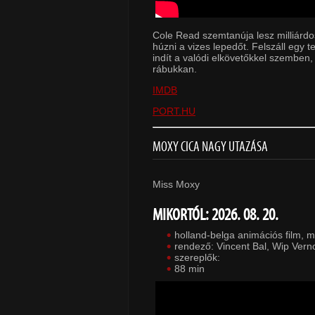
Cole Read szemtanúja lesz milliárdo
húzni a vizes lepedőt. Felszáll egy 
indít a valódi elkövetőkkel szembe
rábukkan.
IMDB
PORT.HU
MOXY CICA NAGY UTAZÁSA
Miss Moxy
MIKORTÓL: 2026. 08. 20.
holland-belga animációs film, 
rendező: Vincent Bal, Wip Verno
szereplők:
88 min