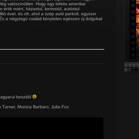
elég valószínűtlen. Hogy egy békés amerikai
értik miért, házastul, kertestül, autóstul
ió évet, és ott, ahol a szép autó parkolt, egyszer
És a négytagú család kénytelen egészen új dolgokat
magyarul beszélő
 Turner, Monica Barbaro, Julia Fox