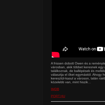
A frissen dobott Owen és a reménytele
városban, akik többet keresnek egy g
találkoznak, de ballépések és mellék
választja el őket egymástól. Ahogy h
keresztül-kasul a városon, talán rá
közelebb van, mint hiszik…
IMDB
PORT.HU