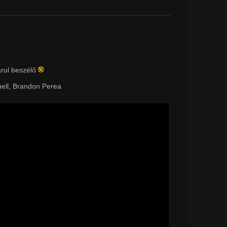
arul beszélő
uell, Brandon Perea