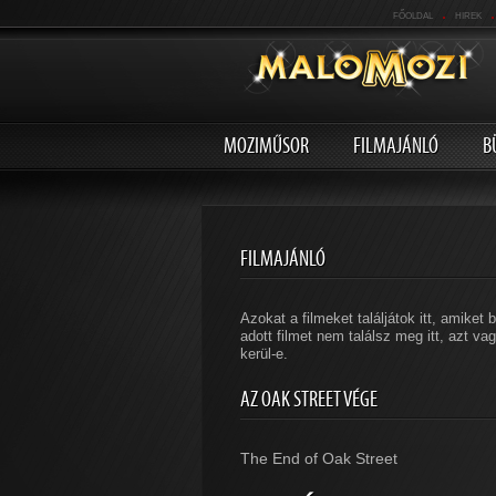
.
.
FŐOLDAL
HIREK
MOZIMŰSOR
FILMAJÁNLÓ
B
FILMAJÁNLÓ
Azokat a filmeket találjátok itt, amike
adott filmet nem találsz meg itt, azt v
kerül-e.
AZ OAK STREET VÉGE
The End of Oak Street