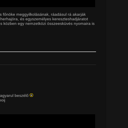
s főnöke meggyilkolásának, ráadásul rá akarják
teherhajóra, és egyszemélyes kereszteshadjáratot
n, s közben egy nemzetközi összeesküvés nyomaira is
magyarul beszélő
oij