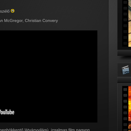
eszélő
n McGregor, Christian Convery
meghökkentő látványvilágú, izgalmas film nagyon