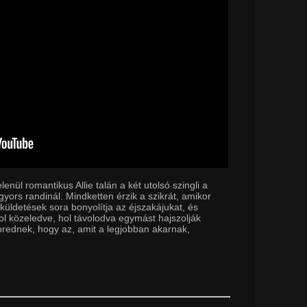
nül romantikus Allie talán a két utolsó szingli a
yors randinál. Mindketten érzik a szikrát, amikor
küldetések sora bonyolítja az éjszakájukat, és
ol közeledve, hol távolodva egymást hajszolják
ébrednek, hogy az, amit a legjobban akarnak,