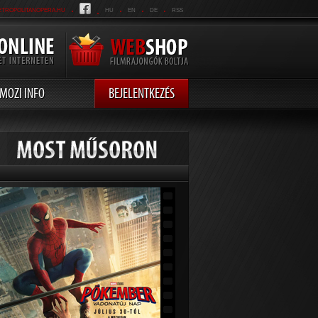
.
.
.
.
.
ETROPOLITANOPERA.HU
HU
EN
DE
RSS
MOZI INFO
BEJELENTKEZÉS