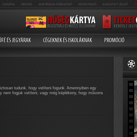
.
.
.
.
.
ÜZENŐFAL
HÍRLEVÉL
ADATVÉDELMI TÁJÉKOZTATÓ
REGISZTRÁCIÓ
ELFELEJTETT JELSZÓ
M
ÜFÉ ÉS JEGYÁRAK
CÉGEKNEK ÉS ISKOLÁKNAK
PROMÓCIÓ
t biztosan tudunk, hogy vetíteni fogunk. Amennyiben egy
agy nem fogjuk vetíteni, vagy még képlékeny, hogy műsorra