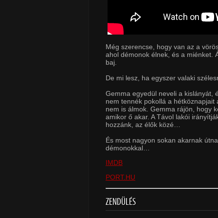
Még szerencse, hogy van az a vörös a
ahol démonok élnek, és a miénket. Á
baj.
De mi lesz, ha egyszer valaki szélesr
Gemma egyedül neveli a kislányát, 
nem tennék pokollá a hétköznapjait
nem is álmok. Gemma rájön, hogy ké
amikor ő akar. A Távol lakói irányít
hozzánk, az élők közé…
És most nagyon sokan akarnak útnak 
démonokkal…
IMDB
PORT.HU
ZENDÜLÉS