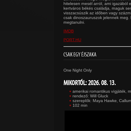
hitelesen mesél arról, ami igazából 
kertváros békés családja, maguk sem 
visszacsúszik az időben vagy százmill
csak dinoszauruszok jelennek meg. 
megtanulni.
IMDB
PORT.HU
CSAK EGY ÉJSZAKA
One Night Only
MIKORTÓL: 2026. 08. 13.
amerikai romantikus vígjáték, 
rendező: Will Gluck
szereplők: Maya Hawke, Callum
102 min