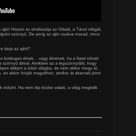
jtó! Hiszen az elválasztja az Odaát, a Távol világát,
tjutni szörnyű. De amíg az ajtó csukva marad, nincs
e tárja az ajtót?
és boldogan élnek… vagy élnének, ha a fiatal nőnek
 a szörnyű álmai. Amikben az a legszörnyűbb, hogy
pes átlépni a túlsó világba, de nem akkor megy át,
ják, és akkor hívják magukhoz, amikor át akarnak jönni
indulni. Ha nem lép közbe valaki, a világ megtelik