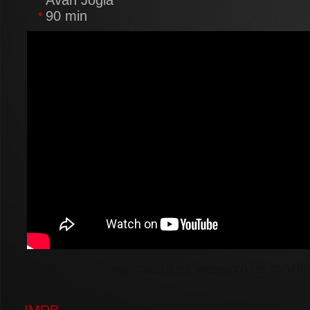
Avan Jogia
90 min
A népszerű creepypasta és websorozat mozifi
tól!