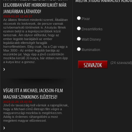
MELYIK STÚDIÓ ANIMÁCIÓS ALKOT
LEGJOBBAN VÁRT HORRORFILMJÉT MÁR
JANUÁRBAN LÁTHATOD!
2026-01-20 12:45:27
Pixar
Az állatos filmeket mindenki szereti. Általában
viccesek és kedvesek, de persze vannak
szívbemarkoló történetek is. A kutyás filmek
DreamWorks
ezeken belül is a legnépszerűbbek közé
tartoznak. Ám olykor előfordul, hogy az
ember legjobb barátjából az ember
Walt Disney
legádázabb ellenségét faragják
horrorfilmekben. Elég csak, ha a Cujo vagy a
Illumination
Max 3000 - Az ember legjobb barátja az
eszünkbe jut. Vagy épp a jövő csütörtökön
mozikba kerülő Jó kutya, bár ebben nem épp
a kutya lesz a gonosz.
(24 szavazat)
VÉGRE ITT A MICHAEL JACKSON-FILM
MAGYAR SZINKRONOS ELŐZETESE!
2025-11-26 15:32:58
Jövő év tavaszáig kell várniuk a rajongóknak,
hogy a Michael című életrajzi film végre a
magyarországi mozikba is megérkezzen.
Addig is érdemes ráhangolódni a most
megjelent magyar előzetessel.