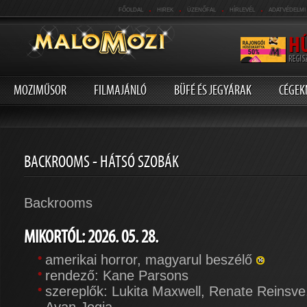
.
.
.
.
FŐOLDAL
HIREK
ÜZENŐFAL
HÍRLEVÉL
ADATVÉDELMI
MOZIMŰSOR
FILMAJÁNLÓ
BÜFÉ ÉS JEGYÁRAK
CÉGEK
BACKROOMS - HÁTSÓ SZOBÁK
Backrooms
MIKORTÓL: 2026. 05. 28.
amerikai horror, magyarul beszélő
rendező: Kane Parsons
szereplők: Lukita Maxwell, Renate Reinsve