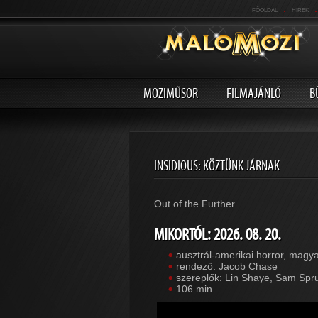
.
.
FŐOLDAL
HIREK
MOZIMŰSOR
FILMAJÁNLÓ
B
INSIDIOUS: KÖZTÜNK JÁRNAK
Out of the Further
MIKORTÓL: 2026. 08. 20.
ausztrál-amerikai horror, magy
rendező: Jacob Chase
szereplők: Lin Shaye, Sam Spr
106 min