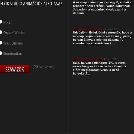
ELYIK STÚDIÓ ANIMÁCIÓS ALKOTÁSA?
A névnapi dátumban van egy 0, emiatt a
rendszer nem érzékeli valós dátumnak.
Javaslom a naptárból kiválasztani a
dátumo...
Pixar
2026-08-03 10:21:06
- Anna222
DreamWorks
Üdvözlöm! Érdeklődni szeretnék, hogy a
névnapi kupon nem érkezett meg, pedig
be van állítva a névnap dátuma. A
Walt Disney
spamben is ellenőriztem é...
Illumination
2026-08-01 11:13:07
- Dávid25
Szia, ha van szülinapos 1+1 jegyem,
akkor hogyan tudom be is váltani ha
(20 szavazat)
előre meg akarom venni a néző
helyeket?...