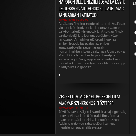
NAPOKON BELÜL NÉZHETED: AZ ÉV EGYIK
M
LEGJOBBAN VÁRT HORRORFILMJÉT MÁR
JANUÁRBAN LÁTHATOD!
2026-01-20 12:45:27
Az állatos filmeket mindenki szereti. Általában
viccesek és kedvesek, de persze vannak
szívbemarkoló történetek is. A kutyás filmek
ezeken belül is a legnépszerűbbek közé
tartoznak. Ám olykor előfordul, hogy az
ember legjobb barátjából az ember
legádázabb ellenségét faragják
horrorfilmekben. Elég csak, ha a Cujo vagy a
Max 3000 - Az ember legjobb barátja az
eszünkbe jut. Vagy épp a jövő csütörtökön
mozikba kerülő Jó kutya, bár ebben nem épp
a kutya lesz a gonosz.
VÉGRE ITT A MICHAEL JACKSON-FILM
MAGYAR SZINKRONOS ELŐZETESE!
2025-11-26 15:32:58
Jövő év tavaszáig kell várniuk a rajongóknak,
hogy a Michael című életrajzi film végre a
magyarországi mozikba is megérkezzen.
Addig is érdemes ráhangolódni a most
megjelent magyar előzetessel.