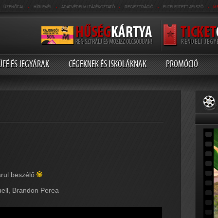
.
.
.
.
.
ÜZENŐFAL
HÍRLEVÉL
ADATVÉDELMI TÁJÉKOZTATÓ
REGISZTRÁCIÓ
ELFELEJTETT JELSZÓ
M
ÜFÉ ÉS JEGYÁRAK
CÉGEKNEK ÉS ISKOLÁKNAK
PROMÓCIÓ
arul beszélő
uell, Brandon Perea