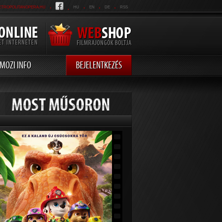
.
.
.
.
.
ETROPOLITANOPERA.HU
HU
EN
DE
RSS
MOZI INFO
BEJELENTKEZÉS