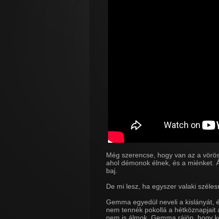
Még szerencse, hogy van az a vörös a
ahol démonok élnek, és a miénket. Á
baj.
De mi lesz, ha egyszer valaki szélesr
Gemma egyedül neveli a kislányát, 
nem tennék pokollá a hétköznapjait
nem is álmok. Gemma rájön, hogy ké