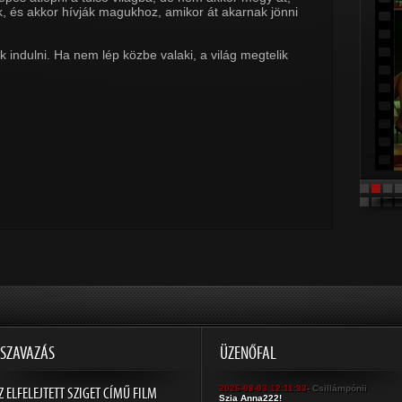
ják, és akkor hívják magukhoz, amikor át akarnak jönni
indulni. Ha nem lép közbe valaki, a világ megtelik
SZAVAZÁS
ÜZENŐFAL
Z ELFELEJTETT SZIGET CÍMŰ FILM
2026-08-03 12:11:33
- Csillámpónii
Szia Anna222!