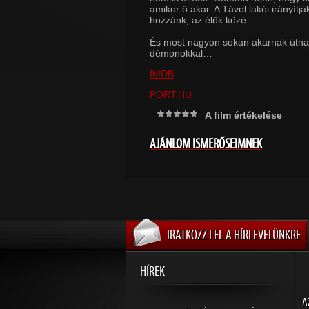
amikor ő akar. A Távol lakói irányít
hozzánk, az élők közé…
És most nagyon sokan akarnak útnak 
démonokkal…
IMDB
PORT.HU
A film értékelése
AJÁNLOM ISMERŐSEIMNEK
IRATKOZZ FEL A HÍRLEVELÜNKRE
HÍREK
A