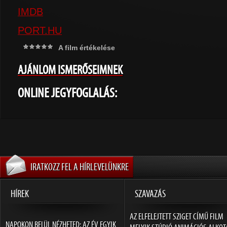
IMDB
PORT.HU
A film értékelése
AJÁNLOM ISMERŐSEIMNEK
ONLINE JEGYFOGLALÁS:
IRATKOZZ FEL A HÍRLEVELÜNKRE
HÍREK
SZAVAZÁS
AZ ELFELEJTETT SZIGET CÍMŰ FILM
NAPOKON BELÜL NÉZHETED: AZ ÉV EGYIK