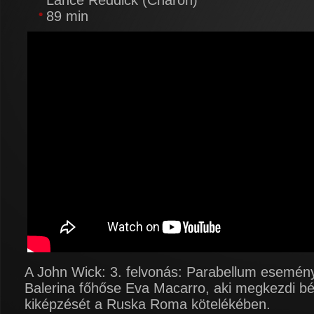
Lance Reddick (Charon)
89 min
A John Wick: 3. felvonás: Parabellum eseménye
Balerina főhőse Eva Macarro, aki megkezdi bér
kiképzését a Ruska Roma kötelékében.