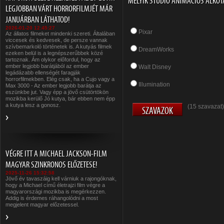
MELYIK STÚDIÓ ANIMÁCIÓS ALKOT
LEGJOBBAN VÁRT HORRORFILMJÉT MÁR
JANUÁRBAN LÁTHATOD!
2026-01-20 12:45:27
Pixar
Az állatos filmeket mindenki szereti. Általában
viccesek és kedvesek, de persze vannak
szívbemarkoló történetek is. A kutyás filmek
DreamWorks
ezeken belül is a legnépszerűbbek közé
tartoznak. Ám olykor előfordul, hogy az
ember legjobb barátjából az ember
Walt Disney
legádázabb ellenségét faragják
horrorfilmekben. Elég csak, ha a Cujo vagy a
Illumination
Max 3000 - Az ember legjobb barátja az
eszünkbe jut. Vagy épp a jövő csütörtökön
mozikba kerülő Jó kutya, bár ebben nem épp
a kutya lesz a gonosz.
(15 szavazat)
VÉGRE ITT A MICHAEL JACKSON-FILM
MAGYAR SZINKRONOS ELŐZETESE!
2025-11-26 15:32:58
Jövő év tavaszáig kell várniuk a rajongóknak,
hogy a Michael című életrajzi film végre a
magyarországi mozikba is megérkezzen.
Addig is érdemes ráhangolódni a most
megjelent magyar előzetessel.