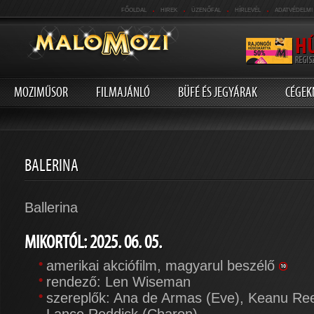
.
.
.
.
FŐOLDAL
HIREK
ÜZENŐFAL
HÍRLEVÉL
ADATVÉDELMI
MOZIMŰSOR
FILMAJÁNLÓ
BÜFÉ ÉS JEGYÁRAK
CÉGEK
BALERINA
Ballerina
MIKORTÓL: 2025. 06. 05.
amerikai akciófilm, magyarul beszélő
rendező: Len Wiseman
szereplők: Ana de Armas (Eve), Keanu Re