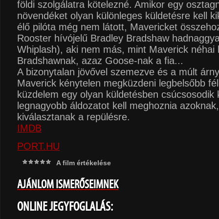
földi szolgálatra kötelezné. Amikor egy oszta
növendéket olyan különleges küldetésre kell ki
élő pilóta még nem látott, Mavericket összeho
Rooster hívójelű Bradley Bradshaw hadnaggyal 
Whiplash), aki nem más, mint Maverick néhai 
Bradshawnak, azaz Goose-nak a fia...
A bizonytalan jövővel szemezve és a múlt árny
Maverick kénytelen megküzdeni legbelsőbb fél
küzdelem egy olyan küldetésben csúcsosodik k
legnagyobb áldozatot kell meghoznia azoknak,
kiválasztanak a repülésre.
IMDB
PORT.HU
A film értékelése
AJÁNLOM ISMERŐSEIMNEK
ONLINE JEGYFOGLALÁS: