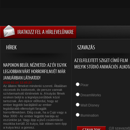
IRATKOZZ FEL A HÍRLEVELÜNKRE
HÍREK
SZAVAZÁS
AZ ELFELEJTETT SZIGET CÍMŰ FILM
NAPOKON BELÜL NÉZHETED: AZ ÉV EGYIK
MELYIK STÚDIÓ ANIMÁCIÓS ALKOT
LEGJOBBAN VÁRT HORRORFILMJÉT MÁR
JANUÁRBAN LÁTHATOD!
2026-01-20 12:45:27
Pixar
Az állatos filmeket mindenki szereti. Általában
viccesek és kedvesek, de persze vannak
szívbemarkoló történetek is. A kutyás filmek
DreamWorks
ezeken belül is a legnépszerűbbek közé
tartoznak. Ám olykor előfordul, hogy az
ember legjobb barátjából az ember
Walt Disney
legádázabb ellenségét faragják
horrorfilmekben. Elég csak, ha a Cujo vagy a
Illumination
Max 3000 - Az ember legjobb barátja az
eszünkbe jut. Vagy épp a jövő csütörtökön
mozikba kerülő Jó kutya, bár ebben nem épp
a kutya lesz a gonosz.
(18 szavazat)