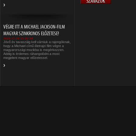
VÉGRE ITT A MICHAEL JACKSON-FILM
MAGYAR SZINKRONOS ELŐZETESE!
2025-11-26 15:32:58
Jövő év tavaszáig kell várniuk a rajongóknak,
hogy a Michael című életrajzi film végre a
magyarországi mozikba is megérkezzen.
Addig is érdemes ráhangolódni a most
megjelent magyar előzetessel.