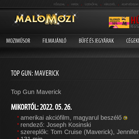
.
.
.
.
FŐOLDAL
HIREK
ÜZENŐFAL
HÍRLEVÉL
ADATVÉDELMI
MOZIMŰSOR
FILMAJÁNLÓ
BÜFÉ ÉS JEGYÁRAK
CÉGEK
TOP GUN: MAVERICK
Top Gun Maverick
MIKORTÓL: 2022. 05. 26.
amerikai akciófilm, magyarul beszélő
rendező: Joseph Kosinski
szereplők: Tom Cruise (Maverick), Jennifer