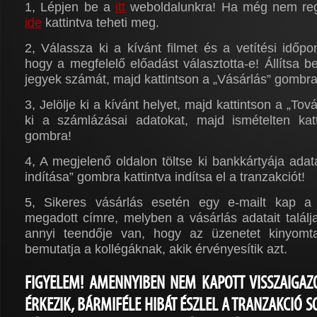
1, Lépjen be a
itt
weboldalunkra! Ha még nem regis
ide
kattintva teheti meg.
2, Válassza ki a kívánt filmet és a vetítési időpon
hogy a megfelelő előadást választotta-e! Állítsa b
jegyek számát, majd kattintson a „Vásárlás” gombra
3, Jelölje ki a kívánt helyet, majd kattintson a „To
ki a számlázásai adatokat, majd ismételten kat
gombra!
4, A megjelenő oldalon töltse ki bankkártyája adat
indítása” gombra kattintva indítsa el a tranzakciót!
5, Sikeres vásárlás esetén egy e-mailt kap a 
megadott címre, melyben a vásárlás adatait talál
annyi teendője van, hogy az üzenetet kinyomta
bemutatja a kollégáknak, akik érvényesítik azt.
FIGYELEM! AMENNYIBEN NEM KAPOTT VISSZAIGAZ
ÉRKEZIK, BÁRMIFÉLE HIBÁT ÉSZLEL A TRANZAKCIÓ 