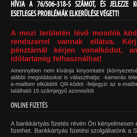
HÍVJA A 76/506-318-S SZÁMOT, ÉS JELEZZE 
ESETLEGES PROBLÉMÁK ELKERÜLÉSE VÉGETT!
A mozi területén lévő mosdók kó
rendszerrel vannak ellátva. Ké
pénztárnál kérjen vonalkódot, a
időtartamig felhasznál
h
at!
Amennyiben nem kívánja kinyomtatni (környezetvé
alábbi megoldásokat is választhatja: -kamerás tele
e-mailben elküldött QR-kódot -feljegyzi az e-mailb
található 15 számjegyű azonosítót
ONLINE FIZETÉS
A bankkártyás fizetés révén Ön kényelmesen 
fizethet. Bankkártyás fizetési szolgáltatónk a 