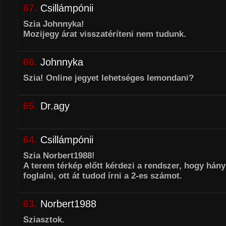
67.
Csillámpónii
Szia Johnnyka!
Mozijegy árat visszatéríteni nem tudunk.
66.
Johnnyka
Szia! Online jegyet lehetséges lemondani?
65.
Dr.agy
64.
Csillámpónii
Szia Norbert1988!
A terem térkép előtt kérdezi a rendszer, hogy hány
foglalni, ott át tudod írni a 2-es számot.
63.
Norbert1988
Sziasztok.