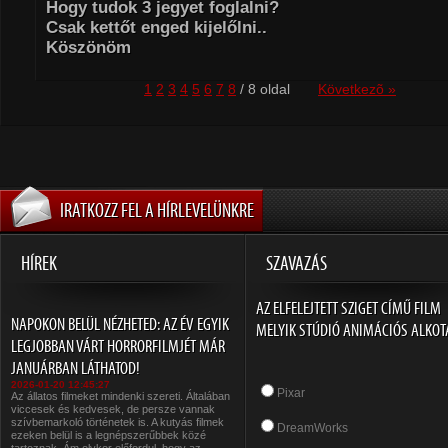
Hogy tudok 3 jegyet foglalni?
Csak kettőt enged kijelőlni..
Köszönöm
1
2
3
4
5
6
7
8
/ 8 oldal
Következõ »
IRATKOZZ FEL A HÍRLEVELÜNKRE
HÍREK
SZAVAZÁS
AZ ELFELEJTETT SZIGET CÍMŰ FILM
NAPOKON BELÜL NÉZHETED: AZ ÉV EGYIK
MELYIK STÚDIÓ ANIMÁCIÓS ALKOT
LEGJOBBAN VÁRT HORRORFILMJÉT MÁR
JANUÁRBAN LÁTHATOD!
2026-01-20 12:45:27
Pixar
Az állatos filmeket mindenki szereti. Általában
viccesek és kedvesek, de persze vannak
szívbemarkoló történetek is. A kutyás filmek
DreamWorks
ezeken belül is a legnépszerűbbek közé