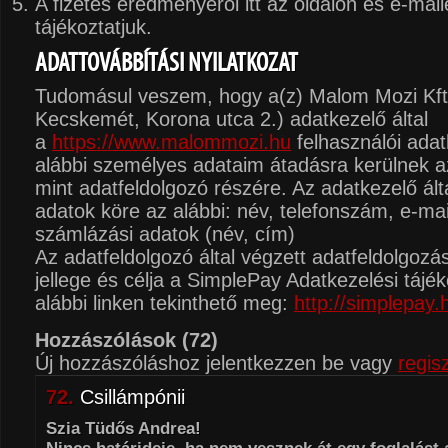
A fizetés eredményéről itt az oldalon és e-mail
tájékoztatjuk.
ADATTOVÁBBÍTÁSI NYILATKOZAT
Tudomásul veszem, hogy a(z) Malom Mozi Kft
Kecskemét, Korona utca 2.) adatkezelő által
a
https://www.malommozi.hu
felhasználói adat
alábbi személyes adataim átadásra kerülnek a
mint adatfeldolgozó részére. Az adatkezelő álta
adatok köre az alábbi: név, telefonszám, e-mai
számlázási adatok (név, cím)
Az adatfeldolgozó által végzett adatfeldolgozá
jellege és célja a SimplePay Adatkezelési tájé
alábbi linken tekinthető meg:
http://simplepay.
Hozzászólások
(72)
Új hozzászóláshoz jelentkezzen be vagy
regisz
72.
Csillámpónii
Szia Tüdős Andrea!