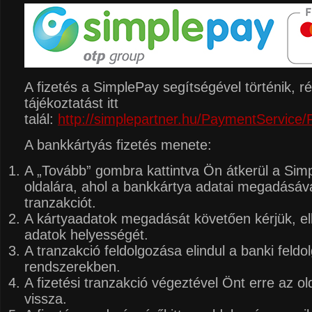
A fizetés a SimplePay segítségével történik, r
tájékoztatást itt
talál:
http://simplepartner.hu/PaymentService/F
A bankkártyás fizetés menete:
A „Tovább” gombra kattintva Ön átkerül a Simp
oldalára, ahol a bankkártya adatai megadásával
tranzakciót.
A kártyaadatok megadását követően kérjük, el
adatok helyességét.
A tranzakció feldolgozása elindul a banki feldo
rendszerekben.
A fizetési tranzakció végeztével Önt erre az old
vissza.