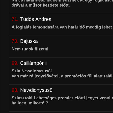
Nincs határideje, ha nem vesznek át egy foglalást a
órával a műsor kezdete előtt.
71.
Tüdős Andrea
A foglalás lemondására van határidő meddig lehe
70.
Bejuska
Nem tudok fiizetni
69.
Csillámpónii
Szia Newdionysus8!
Van már rá jegyelővétel, a promóciós fül alatt talál
68.
Newdionysus8
Sziasztok! Lehetséges premier előtti jegyet venni 
ha igen, mikortól?