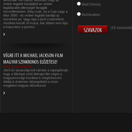
tartoznak. Ám olykor előfordul, hogy az
ember legjobb barátjából az ember
Walt Disney
legádázabb ellenségét faragják
horrorfilmekben. Elég csak, ha a Cujo vagy a
Illumination
Max 3000 - Az ember legjobb barátja az
eszünkbe jut. Vagy épp a jövő csütörtökön
mozikba kerülő Jó kutya, bár ebben nem épp
a kutya lesz a gonosz.
(16 szavazat)
VÉGRE ITT A MICHAEL JACKSON-FILM
MAGYAR SZINKRONOS ELŐZETESE!
2025-11-26 15:32:58
Jövő év tavaszáig kell várniuk a rajongóknak,
hogy a Michael című életrajzi film végre a
magyarországi mozikba is megérkezzen.
Addig is érdemes ráhangolódni a most
megjelent magyar előzetessel.