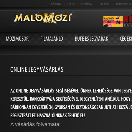
.
.
.
.
FŐOLDAL
HIREK
ÜZENŐFAL
HÍRLEVÉL
ADATVÉDELMI
MOZIMŰSOR
FILMAJÁNLÓ
BÜFÉ ÉS JEGYÁRAK
CÉGEK
ONLINE JEGYVÁSÁRLÁS
AZ ONLINE JEGYVÁSÁRLÁS SEGÍTSÉGÉVEL ÖNNEK LEHETŐSÉGE VAN JEGYEI
KERESZTÜL, BANKKÁRTYÁJA SEGÍTSÉGÉVEL KIEGYENLÍTENI ANÉLKÜL, HOGY 
BÁRHONNAN EGYSZERŰEN, GYORSAN ÉS BIZTONSÁGOSAN JUTHAT HOZZÁ JEG
REGISZTRÁLT FELHASZNÁLÓINKNAK ÉRHETŐ EL!
A vásárlás folyamata: