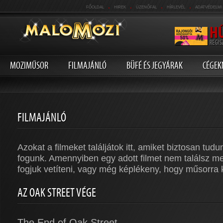
.
.
.
.
FŐOLDAL
HIREK
ÜZENŐFAL
HÍRLEVÉL
ADATVÉDELMI
MOZIMŰSOR
FILMAJÁNLÓ
BÜFÉ ÉS JEGYÁRAK
CÉGEK
FILMAJÁNLÓ
Azokat a filmeket találjátok itt, amiket biztosan tudu
fogunk. Amennyiben egy adott filmet nem találsz me
fogjuk vetíteni, vagy még képlékeny, hogy műsorra k
AZ OAK STREET VÉGE
The End of Oak Street