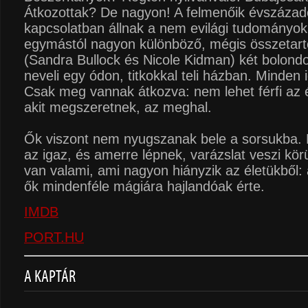
Átkozottak? De nagyon! A felmenőik évszázado
kapcsolatban állnak a nem evilági tudományokk
egymástól nagyon különböző, mégis összetartó
(Sandra Bullock és Nicole Kidman) két bolond
neveli egy ódon, titkokkal teli házban. Minden 
Csak meg vannak átkozva: nem lehet férfi az 
akit megszeretnek, az meghal.
Ők viszont nem nyugszanak bele a sorsukba.
az igaz, és amerre lépnek, varázslat veszi körü
van valami, ami nagyon hiányzik az életükből:
ők mindenféle mágiára hajlandóak érte.
IMDB
PORT.HU
A KAPTÁR