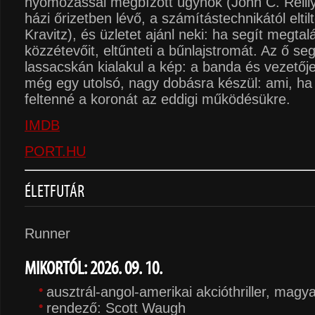
nyomozással megbízott ügynök (John C. Reill
házi őrizetben lévő, a számítástechnikától eltil
Kravitz), és üzletet ajánl neki: ha segít megtalá
közzétevőit, eltűnteti a bűnlajstromát. Az ő se
lassacskán kialakul a kép: a banda és vezetője
még egy utolsó, nagy dobásra készül: ami, ha
feltenné a koronát az eddigi működésükre.
IMDB
PORT.HU
ÉLETFUTÁR
Runner
MIKORTÓL: 2026. 09. 10.
ausztrál-angol-amerikai akcióthriller, magy
rendező: Scott Waugh