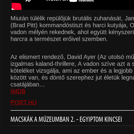
Miután túlélik repülőjük brutális zuhanását, J
(Brad Pitt) kommandóstiszt és harci kutyája, O
vadon mélyén rekednek, ahol együtt kényszerü
harcra a természet erőivel szemben.
Az elismert rendező, David Ayer (Az utolsó mű
izgalmas kaland-thrillere, A vadon szíve azt a 
köteléket vizsgálja, ami az ember és a legjobb
között van, és döntő szerephez jut életük leg
csatájában…
IMDB
PORT.HU
MACSKÁK A MÚZEUMBAN 2. - EGYIPTOM KINCSEI