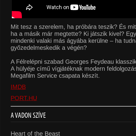
Mit tesz a szerelem, ha próbára teszik? És mi
ha a másik már megtette? Ki játszik kivel? Egy
mindenki valaki más ágyába kerülne – ha tudn
győzedelmeskedik a végén?
A Félrelépni szabad Georges Feydeau klasszi
A hülyéje című vígjátéknak modern feldolgozá
Megafilm Service csapata készít.
IMDB
PORT.HU
A VADON SZÍVE
Heart of the Beast