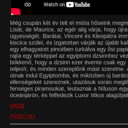
Még csupán két év telt el mióta hőseink meg
Lisát, de Maurice, az egér alig várja, hogy újr
ügyességét. Barátai, Vincent és Kleopátra imm
kiscica szülei, és izgatottan várják az újabb k
egy elhagyatott pincében turkálva egy ősi pap
rajta egy térképpel az egyiptomi dzsinnhez vez
bökkenő, hogy a dzsinn ezer évente csak egy
teljesít, és minden szereplőnk mást szeretne. 
útnak indul Egyiptomba, és miközben új barát
ellenségeket szereznek, utazásuk során meglá
fenséges piramisokat, leutaznak a Níluson eg
óceánjárón, és felfedezik Luxor titkos alagútjai
IMDB
PORT.HU