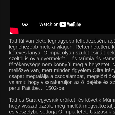
Tad túl van élete legnagyobb felfedezésén: ap
legnehezebb meló a világon. Rettenhetetlen, 
kétéves lánya, Olimpia olyan szülőt csinált belő
széltől is óvja gyermekét… és Múmia és Ram
féltékenysége nem könnyíti meg a helyzetet. 
mellőzve van, mert minden figyelem Olira irány
csapat megtalálja a csodalámpát, megelőzi őke
valamit: hogy visszakerüljön az ő idejébe és s
perui Paititbe… 1502-be.
Tad és Sara egyesítik erőiket, és követik Múmi
hogy visszahozzák, még mielőtt megváltoztatja
és veszélybe sodorja Olimpia létét. Utazásuk s