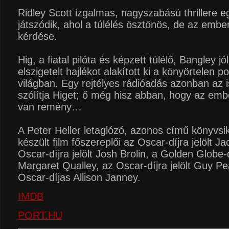
Ridley Scott izgalmas, nagyszabású thrillere e
játszódik, ahol a túlélés ösztönös, de az emb
kérdése.
Hig, a fiatal pilóta és képzett túlélő, Bangley j
elszigetelt hajlékot alakított ki a könyörtelen p
világban. Egy rejtélyes rádióadás azonban az 
szólítja Higet; ő még hisz abban, hogy az em
van remény…
A Peter Heller letaglózó, azonos című könyvs
készült film főszereplői az Oscar-díjra jelölt Ja
Oscar-díjra jelölt Josh Brolin, a Golden Globe-dí
Margaret Qualley, az Oscar-díjra jelölt Guy P
Oscar-díjas Allison Janney.
IMDB
PORT.HU