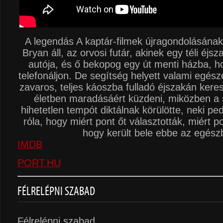
A legendás A kaptár-filmek újragondolásána
Bryan áll, az orvosi futár, akinek egy téli éjs
autója, és ő bekopog egy út menti házba, h
telefonáljon. De segítség helyett valami egés
zavaros, teljes káoszba fulladó éjszakán keres
életben maradásáért küzdeni, miközben a
hihetetlen tempót diktálnak körülötte, neki pe
róla, hogy miért pont őt választották, miért po
hogy került bele ebbe az egész
IMDB
PORT.HU
FÉLRELÉPNI SZABAD
Félrelépni szabad