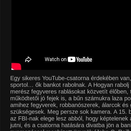
Egy sikeres YouTube-csatorna érdekében van, a
sportol… ők bankot rabolnak. A Hogyan rabolj
merész fegyveres rablásokat közvetít élőben, 
működtetői jó fejek is, a bűn számukra laza po
amihez fegyverek, robbanószerek, álarcok és
szükségesek. Meg persze sok kamera. A 15. b
az FBI-nak elege lesz abból, hogy képtelene
jutni, és a csatorna hatására divatba jön a ban