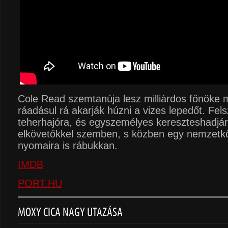
Cole Read szemtanúja lesz milliárdos főnöke 
ráadásul rá akarják húzni a vizes lepedőt. Fels
teherhajóra, és egyszemélyes kereszteshadjárat
elkövetőkkel szemben, s közben egy nemzetk
nyomaira is rábukkan.
IMDB
PORT.HU
MOXY CICA NAGY UTAZÁSA