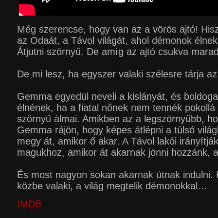
Még szerencse, hogy van az a vörös ajtó! Hisz
az Odaát, a Távol világát, ahol démonok élnek
Átjutni szörnyű. De amíg az ajtó csukva marad,
De mi lesz, ha egyszer valaki szélesre tárja az
Gemma egyedül neveli a kislányát, és boldog
élnének, ha a fiatal nőnek nem tennék pokollá 
szörnyű álmai. Amikben az a legszörnyűbb, h
Gemma rájön, hogy képes átlépni a túlsó vilá
megy át, amikor ő akar. A Távol lakói irányítjá
magukhoz, amikor át akarnak jönni hozzánk, 
És most nagyon sokan akarnak útnak indulni.
közbe valaki, a világ megtelik démonokkal…
IMDB