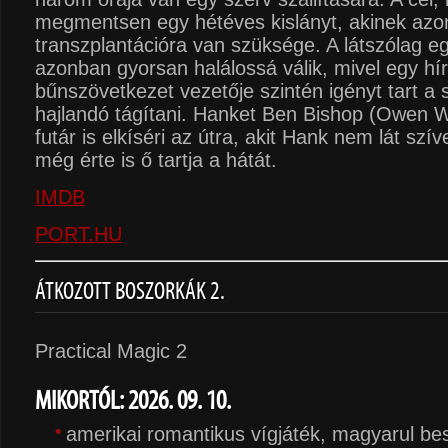
megmentsen egy hétéves kislányt, akinek azon
transzplantációra van szüksége. A látszólag e
azonban gyorsan halálossá válik, mivel egy hí
bűnszövetkezet vezetője szintén igényt tart a
hajlandó tágítani. Hanket Ben Bishop (Owen W
futár is elkíséri az útra, akit Hank nem lát szí
még érte is ő tartja a hátát.
IMDB
PORT.HU
ÁTKOZOTT BOSZORKÁK 2.
Practical Magic 2
MIKORTÓL: 2026. 09. 10.
amerikai romantikus vígjáték, magyarul be