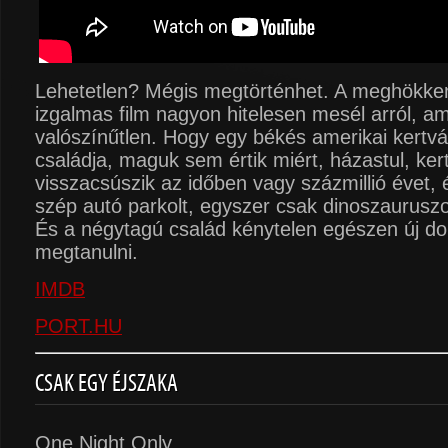
Lehetetlen? Mégis megtörténhet. A meghökkent
izgalmas film nagyon hitelesen mesél arról, am
valószínűtlen. Hogy egy békés amerikai kertv
családja, maguk sem értik miért, házastul, kert
visszacsúszik az időben vagy százmillió évet, é
szép autó parkolt, egyszer csak dinoszaurusz
És a négytagú család kénytelen egészen új do
megtanulni.
IMDB
PORT.HU
CSAK EGY ÉJSZAKA
One Night Only