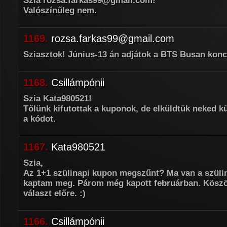
Szia rozsa.farkas99@gmail.com!
Valószínűleg nem.
1169.
rozsa.farkas99@gmail.com
Sziasztok! Június-13 án adjátok a BTS Busan konc
1168.
Csillámpónii
Szia Kata980521!
Tőlünk kifutottak a kuponok, de elküldtük neked k
a kódot.
1167.
Kata980521
Szia,
Az 1+1 szülinapi kupon megszűnt? Ma van a szül
kaptam meg. Párom még kapott februárban. Kösz
választ előre. :)
1166.
Csillámpónii