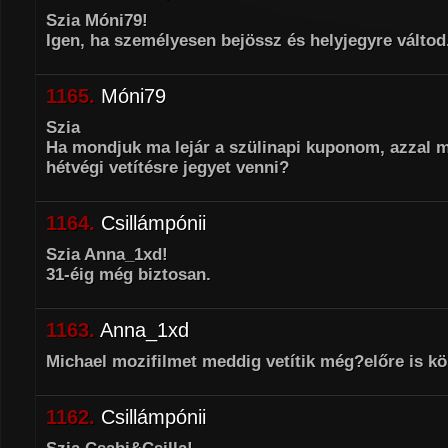
Szia Móni79!
Igen, ha személyesen bejössz és helyjegyre váltod
1165.
Móni79
Szia
Ha mondjuk ma lejár a szülinapi kuponom, azzal 
hétvégi vetítésre jegyet venni?
1164.
Csillámpónii
Szia Anna_1xd!
31-éig még biztosan.
1163.
Anna_1xd
Michael mozifilmet meddig vetítik még?előre is k
1162.
Csillámpónii