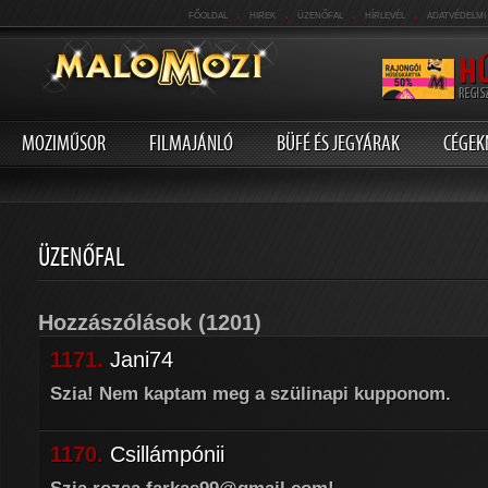
.
.
.
.
FŐOLDAL
HIREK
ÜZENŐFAL
HÍRLEVÉL
ADATVÉDELMI
MOZIMŰSOR
FILMAJÁNLÓ
BÜFÉ ÉS JEGYÁRAK
CÉGEK
ÜZENŐFAL
Hozzászólások
(1201)
1171.
Jani74
Szia! Nem kaptam meg a szülinapi kupponom.
1170.
Csillámpónii