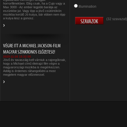
horrorfilmekben. Elég csak, ha a Cujo vagy a
Illumination
Max 3000 - Az ember legjobb barátja az
eszünkbe jut. Vagy épp a jövő csütörtökön
mozikba kerülő Jó kutya, bár ebben nem épp
a kutya lesz a gonosz.
(32 szavazat)
VÉGRE ITT A MICHAEL JACKSON-FILM
MAGYAR SZINKRONOS ELŐZETESE!
2025-11-26 15:32:58
Jövő év tavaszáig kell várniuk a rajongóknak,
hogy a Michael című életrajzi film végre a
magyarországi mozikba is megérkezzen.
Addig is érdemes ráhangolódni a most
megjelent magyar előzetessel.