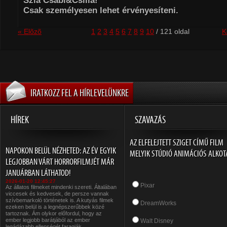
Szia Csabi&Csilla!
Csak személyesen lehet érvényesíteni.
« Elõzõ
1
2
3
4
5
6
7
8
9
10
/ 121 oldal
K
IRATKOZZ FEL A HÍRLEVELÜNKRE
HÍREK
SZAVAZÁS
AZ ELFELEJTETT SZIGET CÍMŰ FILM
NAPOKON BELÜL NÉZHETED: AZ ÉV EGYIK
MELYIK STÚDIÓ ANIMÁCIÓS ALKOT
LEGJOBBAN VÁRT HORRORFILMJÉT MÁR
JANUÁRBAN LÁTHATOD!
2026-01-20 12:45:27
Pixar
Az állatos filmeket mindenki szereti. Általában
viccesek és kedvesek, de persze vannak
szívbemarkoló történetek is. A kutyás filmek
DreamWorks
ezeken belül is a legnépszerűbbek közé
tartoznak. Ám olykor előfordul, hogy az
ember legjobb barátjából az ember
Walt Disney
legádázabb ellenségét faragják