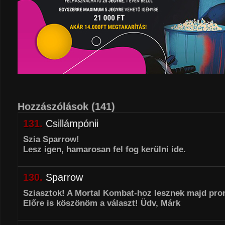
Hozzászólások
(141)
131.
Csillámpónii
Szia Sparrow!
Lesz igen, hamarosan fel fog kerülni ide.
130.
Sparrow
Sziasztok! A Mortal Kombat-hoz lesznek majd pr
Előre is köszönöm a választ! Üdv, Márk