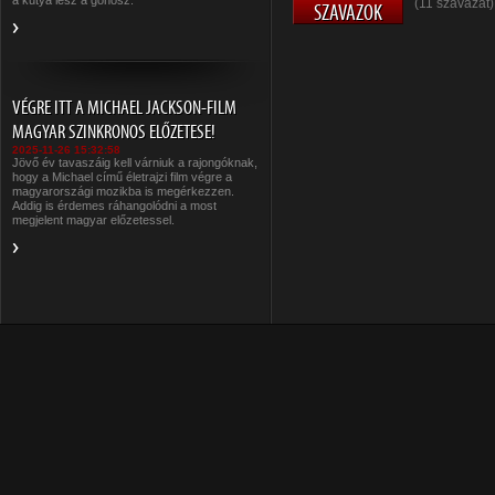
a kutya lesz a gonosz.
(11 szavazat)
VÉGRE ITT A MICHAEL JACKSON-FILM
MAGYAR SZINKRONOS ELŐZETESE!
2025-11-26 15:32:58
Jövő év tavaszáig kell várniuk a rajongóknak,
hogy a Michael című életrajzi film végre a
magyarországi mozikba is megérkezzen.
Addig is érdemes ráhangolódni a most
megjelent magyar előzetessel.