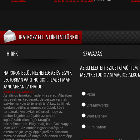
IRATKOZZ FEL A HÍRLEVELÜNKRE
HÍREK
SZAVAZÁS
AZ ELFELEJTETT SZIGET CÍMŰ FILM
NAPOKON BELÜL NÉZHETED: AZ ÉV EGYIK
MELYIK STÚDIÓ ANIMÁCIÓS ALKOT
LEGJOBBAN VÁRT HORRORFILMJÉT MÁR
JANUÁRBAN LÁTHATOD!
2026-01-20 12:45:27
Pixar
Az állatos filmeket mindenki szereti. Általában
viccesek és kedvesek, de persze vannak
szívbemarkoló történetek is. A kutyás filmek
DreamWorks
ezeken belül is a legnépszerűbbek közé
tartoznak. Ám olykor előfordul, hogy az
ember legjobb barátjából az ember
Walt Disney
legádázabb ellenségét faragják
horrorfilmekben. Elég csak, ha a Cujo vagy a
Illumination
Max 3000 - Az ember legjobb barátja az
eszünkbe jut. Vagy épp a jövő csütörtökön
mozikba kerülő Jó kutya, bár ebben nem épp