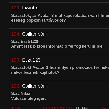
125.
Liwintre
Sziasztok, az Avatár 3-mal kapcsolatban van film
esetleg popkon tartó/vödör?
124.
Csillámpónii
Szia Eszti123!
Amint lesz biztos információ fel fog kerülni ide.
123.
Eszti123
Sziasztok! Avatar 3-hoz milyen promóciós terméke
mikor lesznek kaphatók?
122.
Csillámpónii
Szia Niksi!
Valószínűleg igen.
« Elõzõ
1
2
3
4
5
6
7
8
9
10
/ 15 oldal
Köve