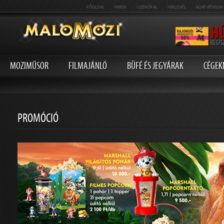
.
.
.
.
FŐOLDAL
HIREK
ÜZENŐFAL
HÍRLEVÉL
ADATVÉDELMI
MOZIMŰSOR
FILMAJÁNLÓ
BÜFÉ ÉS JEGYÁRAK
CÉGEK
PROMÓCIÓ