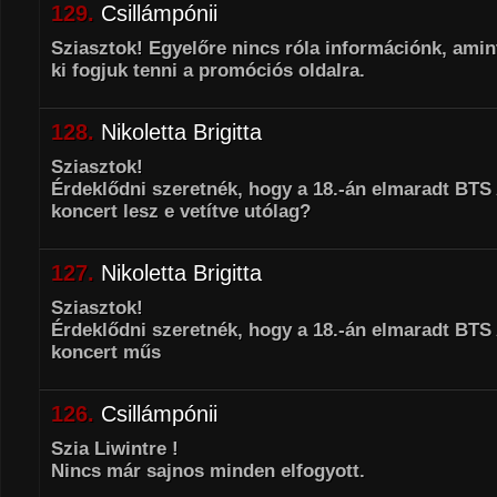
129.
Csillámpónii
Sziasztok! Egyelőre nincs róla információnk, amin
ki fogjuk tenni a promóciós oldalra.
128.
Nikoletta Brigitta
Sziasztok!
Érdeklődni szeretnék, hogy a 18.-án elmaradt BTS
koncert lesz e vetítve utólag?
127.
Nikoletta Brigitta
Sziasztok!
Érdeklődni szeretnék, hogy a 18.-án elmaradt BTS
koncert műs
126.
Csillámpónii
Szia Liwintre !
Nincs már sajnos minden elfogyott.