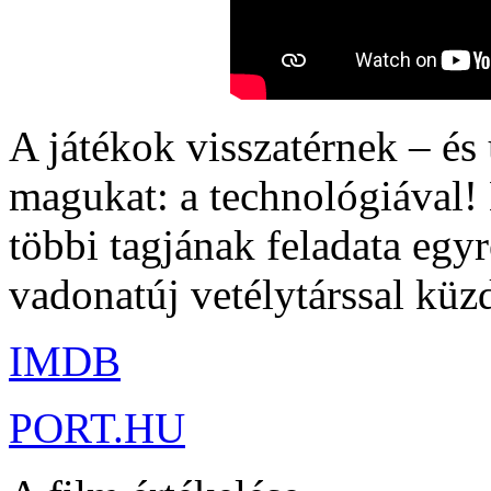
A játékok visszatérnek – és 
magukat: a technológiával!
többi tagjának feladata eg
vadonatúj vetélytárssal küz
IMDB
PORT.HU