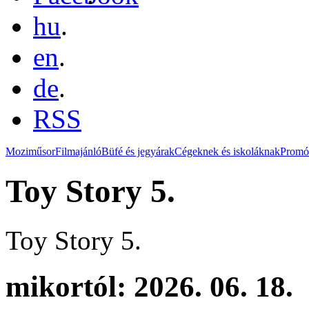
hu
.
en
.
de
.
RSS
Moziműsor
Filmajánló
Büfé és jegyárak
Cégeknek és iskoláknak
Promó
Toy Story 5.
Toy Story 5.
mikortól: 2026. 06. 18.