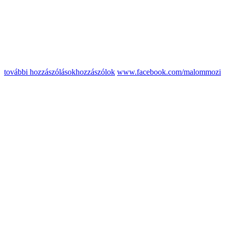
további hozzászólások
hozzászólok
www.facebook.com/malommozi