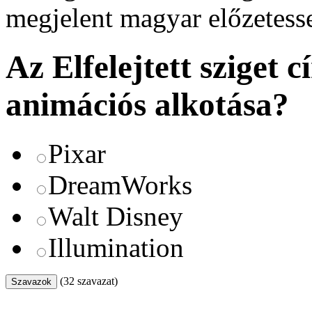
megjelent magyar előzetesse
Az Elfelejtett sziget 
animációs alkotása?
Pixar
DreamWorks
Walt Disney
Illumination
(32 szavazat)