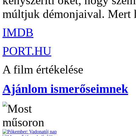
kényszeríti őket, hogy szem
múltjuk démonjaival. Mer
IMDB
PORT.HU
A film értékelése
Ajánlom ismerőseimnek