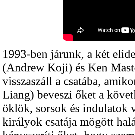
1993-ben járunk, a két elid
(Andrew Koji) és Ken Maste
visszaszáll a csatába, amiko
Liang) beveszi őket a követ
öklök, sorsok és indulatok 
királyok csatája mögött halá