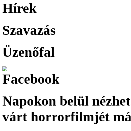
Hírek
Szavazás
Üzenőfal
Napokon belül nézhet
várt horrorfilmjét m