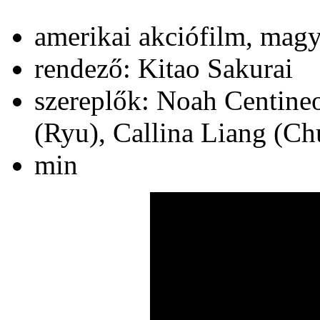
amerikai akciófilm, mag
rendező: Kitao Sakurai
szereplők: Noah Centine
(Ryu), Callina Liang (C
min