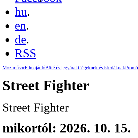
hu
.
en
.
de
.
RSS
Moziműsor
Filmajánló
Büfé és jegyárak
Cégeknek és iskoláknak
Promó
Street Fighter
Street Fighter
mikortól: 2026. 10. 15.