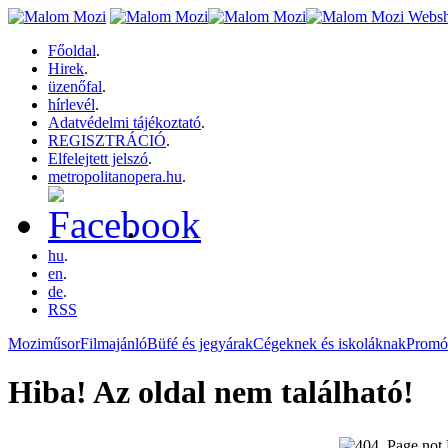
Főoldal
.
Hirek
.
üzenőfal
.
hírlevél
.
Adatvédelmi tájékoztató
.
REGISZTRÁCIÓ
.
Elfelejtett jelszó
.
metropolitanopera.hu
.
.
hu
.
en
.
de
.
RSS
Moziműsor
Filmajánló
Büfé és jegyárak
Cégeknek és iskoláknak
Promó
Hiba! Az oldal nem található!