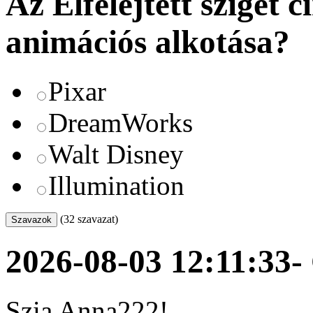
Az Elfelejtett sziget 
animációs alkotása?
Pixar
DreamWorks
Walt Disney
Illumination
(32 szavazat)
2026-08-03 12:11:33
-
Szia Anna222!