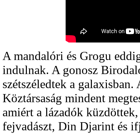
A mandalóri és Grogu eddig
indulnak. A gonosz Birodal
szétszéledtek a galaxisban.
Köztársaság mindent megtes
amiért a lázadók küzdöttek,
fejvadászt, Din Djarint és i