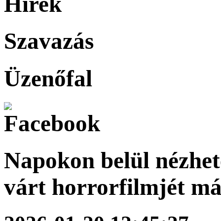
Hírek
Szavazás
Üzenőfal
Napokon belül nézhet
várt horrorfilmjét m