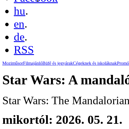
hu
.
en
.
de
.
RSS
Moziműsor
Filmajánló
Büfé és jegyárak
Cégeknek és iskoláknak
Promó
Star Wars: A mandaló
Star Wars: The Mandaloria
mikortól: 2026. 05. 21.