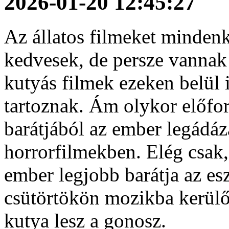
2026-01-20 12:45:27
Az állatos filmeket mindenki
kedvesek, de persze vannak 
kutyás filmek ezeken belül 
tartoznak. Ám olykor előfo
barátjából az ember legádáz
horrorfilmekben. Elég csak
ember legjobb barátja az es
csütörtökön mozikba kerülő
kutya lesz a gonosz.