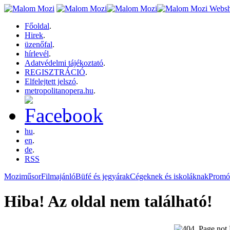
Főoldal
.
Hirek
.
üzenőfal
.
hírlevél
.
Adatvédelmi tájékoztató
.
REGISZTRÁCIÓ
.
Elfelejtett jelszó
.
metropolitanopera.hu
.
.
hu
.
en
.
de
.
RSS
Moziműsor
Filmajánló
Büfé és jegyárak
Cégeknek és iskoláknak
Promó
Hiba! Az oldal nem található!