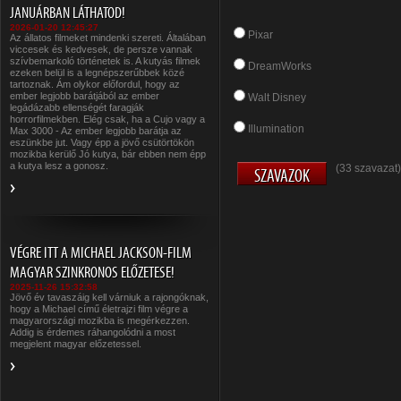
JANUÁRBAN LÁTHATOD!
2026-01-20 12:45:27
Pixar
Az állatos filmeket mindenki szereti. Általában
viccesek és kedvesek, de persze vannak
szívbemarkoló történetek is. A kutyás filmek
DreamWorks
ezeken belül is a legnépszerűbbek közé
tartoznak. Ám olykor előfordul, hogy az
ember legjobb barátjából az ember
Walt Disney
legádázabb ellenségét faragják
horrorfilmekben. Elég csak, ha a Cujo vagy a
Illumination
Max 3000 - Az ember legjobb barátja az
eszünkbe jut. Vagy épp a jövő csütörtökön
mozikba kerülő Jó kutya, bár ebben nem épp
a kutya lesz a gonosz.
(33 szavazat)
VÉGRE ITT A MICHAEL JACKSON-FILM
MAGYAR SZINKRONOS ELŐZETESE!
2025-11-26 15:32:58
Jövő év tavaszáig kell várniuk a rajongóknak,
hogy a Michael című életrajzi film végre a
magyarországi mozikba is megérkezzen.
Addig is érdemes ráhangolódni a most
megjelent magyar előzetessel.