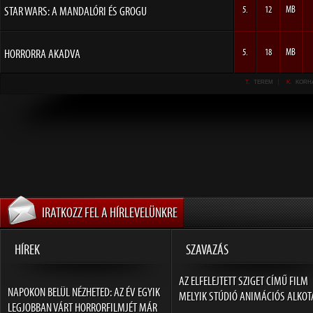
STAR WARS: A MANDALÓRI ÉS GROGU
5.
12
MB
HORRORRA AKADVA
5.
18
MB
T.
TEREM
K.
KORH
IRATKOZZ FEL A HÍRLEVELÜNKRE
HÍREK
SZAVAZÁS
AZ ELFELEJTETT SZIGET CÍMŰ FILM
NAPOKON BELÜL NÉZHETED: AZ ÉV EGYIK
MELYIK STÚDIÓ ANIMÁCIÓS ALKOT
LEGJOBBAN VÁRT HORRORFILMJÉT MÁR