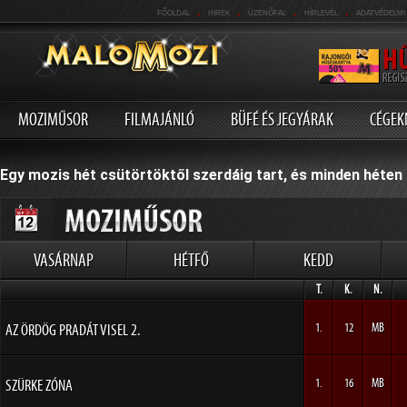
.
.
.
.
FŐOLDAL
HIREK
ÜZENŐFAL
HÍRLEVÉL
ADATVÉDELMI
MOZIMŰSOR
FILMAJÁNLÓ
BÜFÉ ÉS JEGYÁRAK
CÉGEK
Egy mozis hét csütörtöktől szerdáig tart, és minden héten 
VASÁRNAP
HÉTFŐ
KEDD
T.
K.
N.
AZ ÖRDÖG PRADÁT VISEL 2.
1.
12
MB
SZÜRKE ZÓNA
1.
16
MB