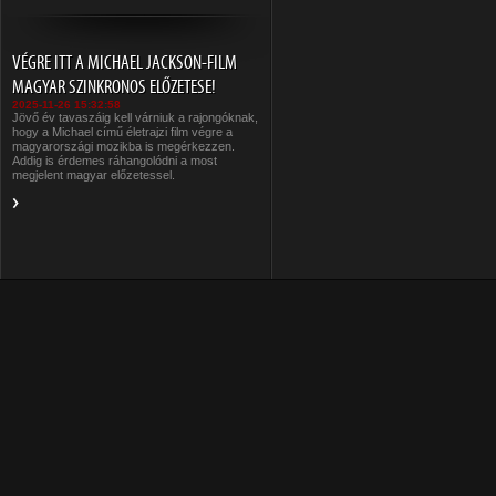
VÉGRE ITT A MICHAEL JACKSON-FILM
MAGYAR SZINKRONOS ELŐZETESE!
2025-11-26 15:32:58
Jövő év tavaszáig kell várniuk a rajongóknak,
hogy a Michael című életrajzi film végre a
magyarországi mozikba is megérkezzen.
Addig is érdemes ráhangolódni a most
megjelent magyar előzetessel.