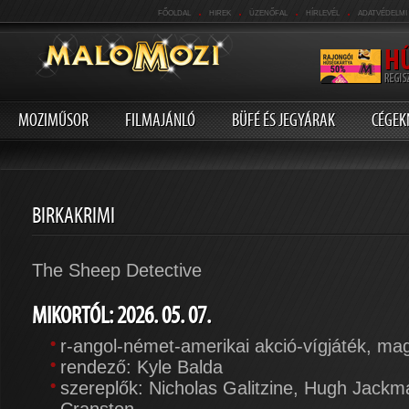
.
.
.
.
FŐOLDAL
HIREK
ÜZENŐFAL
HÍRLEVÉL
ADATVÉDELMI
MOZIMŰSOR
FILMAJÁNLÓ
BÜFÉ ÉS JEGYÁRAK
CÉGEK
BIRKAKRIMI
The Sheep Detective
MIKORTÓL: 2026. 05. 07.
r-angol-német-amerikai akció-vígjáték, ma
rendező: Kyle Balda
szereplők: Nicholas Galitzine, Hugh Jackm