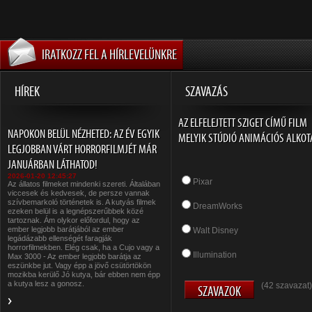
IRATKOZZ FEL A HÍRLEVELÜNKRE
HÍREK
SZAVAZÁS
AZ ELFELEJTETT SZIGET CÍMŰ FILM
NAPOKON BELÜL NÉZHETED: AZ ÉV EGYIK
MELYIK STÚDIÓ ANIMÁCIÓS ALKOT
LEGJOBBAN VÁRT HORRORFILMJÉT MÁR
JANUÁRBAN LÁTHATOD!
2026-01-20 12:45:27
Pixar
Az állatos filmeket mindenki szereti. Általában
viccesek és kedvesek, de persze vannak
szívbemarkoló történetek is. A kutyás filmek
DreamWorks
ezeken belül is a legnépszerűbbek közé
tartoznak. Ám olykor előfordul, hogy az
ember legjobb barátjából az ember
Walt Disney
legádázabb ellenségét faragják
horrorfilmekben. Elég csak, ha a Cujo vagy a
Illumination
Max 3000 - Az ember legjobb barátja az
eszünkbe jut. Vagy épp a jövő csütörtökön
mozikba kerülő Jó kutya, bár ebben nem épp
a kutya lesz a gonosz.
(42 szavazat)