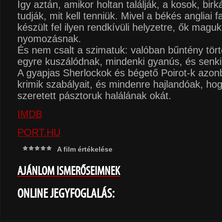
Így aztán, amikor holtan találják, a kosok, bir
tudják, mit kell tenniük. Mivel a békés angliai
készült fel ilyen rendkívüli helyzetre, ők maguk
nyomozásnak.
És nem csalt a szimatuk: valóban bűntény tört
egyre kuszálódnak, mindenki gyanús, és senki
A gyapjas Sherlockok és bégető Poirot-k azonb
krimik szabályait, és mindenre hajlandóak, h
szeretett pásztoruk halálának okát.
IMDB
PORT.HU
A film értékelése
AJÁNLOM ISMERŐSEIMNEK
ONLINE JEGYFOGLALÁS: