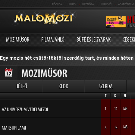
.
.
.
.
FŐOLDAL
HIREK
ÜZENŐFAL
HÍRLEVÉL
ADATVÉDELMI
MOZIMŰSOR
FILMAJÁNLÓ
BÜFÉ ÉS JEGYÁRAK
CÉGEK
Egy mozis hét csütörtöktől szerdáig tart, és minden héten 
HÉTFŐ
KEDD
SZERDA
T.
K.
N.
AZ UNIVERZUM VÉDELMEZŐI
1.
12
MB
MARSUPILAMI
2.
12
MB