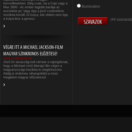
horrorfilmekben. Elég csak, ha a Cujo vagy a
Illumination
Max 3000 - Az ember legjobb barátja az
eszünkbe jut. Vagy épp a jövő csütörtökön
mozikba kerülő Jó kutya, bár ebben nem épp
a kutya lesz a gonosz.
(44 szavazat)
VÉGRE ITT A MICHAEL JACKSON-FILM
MAGYAR SZINKRONOS ELŐZETESE!
2025-11-26 15:32:58
Jövő év tavaszáig kell várniuk a rajongóknak,
hogy a Michael című életrajzi film végre a
magyarországi mozikba is megérkezzen.
Addig is érdemes ráhangolódni a most
megjelent magyar előzetessel.