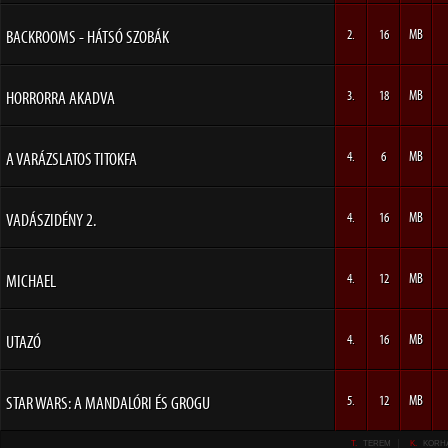
BACKROOMS - HÁTSÓ SZOBÁK
2.
16
MB
HORRORRA AKADVA
3.
18
MB
A VARÁZSLATOS TITOKFA
4.
6
MB
VADÁSZIDÉNY 2.
4.
16
MB
MICHAEL
4.
12
MB
UTAZÓ
4.
16
MB
STAR WARS: A MANDALÓRI ÉS GROGU
5.
12
MB
T.
TEREM
K.
KORH