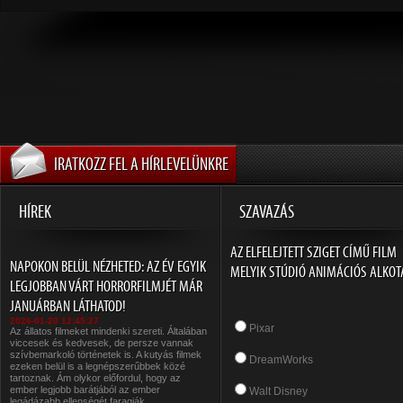
IRATKOZZ FEL A HÍRLEVELÜNKRE
HÍREK
SZAVAZÁS
AZ ELFELEJTETT SZIGET CÍMŰ FILM
NAPOKON BELÜL NÉZHETED: AZ ÉV EGYIK
MELYIK STÚDIÓ ANIMÁCIÓS ALKOT
LEGJOBBAN VÁRT HORRORFILMJÉT MÁR
JANUÁRBAN LÁTHATOD!
2026-01-20 12:45:27
Pixar
Az állatos filmeket mindenki szereti. Általában
viccesek és kedvesek, de persze vannak
szívbemarkoló történetek is. A kutyás filmek
DreamWorks
ezeken belül is a legnépszerűbbek közé
tartoznak. Ám olykor előfordul, hogy az
ember legjobb barátjából az ember
Walt Disney
legádázabb ellenségét faragják