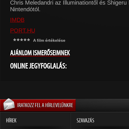
Chris Meledandri az Illuminationtől és Shiger
Nintendótól.
IMDB
PORT.HU
A film értékelése
AJÁNLOM ISMERŐSEIMNEK
ONLINE JEGYFOGLALÁS:
IRATKOZZ FEL A HÍRLEVELÜNKRE
HÍREK
SZAVAZÁS