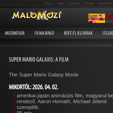
.
.
.
.
FŐOLDAL
HIREK
ÜZENŐFAL
HÍRLEVÉL
ADATVÉDELMI
MOZIMŰSOR
FILMAJÁNLÓ
BÜFÉ ÉS JEGYÁRAK
CÉGEK
SUPER MARIO GALAXIS: A FILM
The Super Mario Galaxy Movie
MIKORTÓL: 2026. 04. 02.
amerikai-japán animációs film, magyarul b
rendező: Aaron Horvath, Michael Jelenić
szereplők: