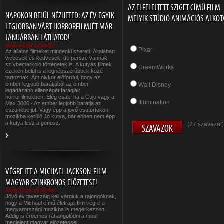
AZ ELFELEJTETT SZIGET CÍMŰ FILM
NAPOKON BELÜL NÉZHETED: AZ ÉV EGYIK
MELYIK STÚDIÓ ANIMÁCIÓS ALKOT
LEGJOBBAN VÁRT HORRORFILMJÉT MÁR
JANUÁRBAN LÁTHATOD!
2026-01-20 12:45:27
Pixar
Az állatos filmeket mindenki szereti. Általában
viccesek és kedvesek, de persze vannak
szívbemarkoló történetek is. A kutyás filmek
DreamWorks
ezeken belül is a legnépszerűbbek közé
tartoznak. Ám olykor előfordul, hogy az
ember legjobb barátjából az ember
Walt Disney
legádázabb ellenségét faragják
horrorfilmekben. Elég csak, ha a Cujo vagy a
Illumination
Max 3000 - Az ember legjobb barátja az
eszünkbe jut. Vagy épp a jövő csütörtökön
mozikba kerülő Jó kutya, bár ebben nem épp
a kutya lesz a gonosz.
(27 szavazat)
VÉGRE ITT A MICHAEL JACKSON-FILM
MAGYAR SZINKRONOS ELŐZETESE!
2025-11-26 15:32:58
Jövő év tavaszáig kell várniuk a rajongóknak,
hogy a Michael című életrajzi film végre a
magyarországi mozikba is megérkezzen.
Addig is érdemes ráhangolódni a most
megjelent magyar előzetessel.