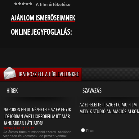
A film értékelése
AJÁNLOM ISMERŐSEIMNEK
ONLINE JEGYFOGLALÁS:
IRATKOZZ FEL A HÍRLEVELÜNKRE
HÍREK
SZAVAZÁS
AZ ELFELEJTETT SZIGET CÍMŰ FILM
NAPOKON BELÜL NÉZHETED: AZ ÉV EGYIK
MELYIK STÚDIÓ ANIMÁCIÓS ALKOT
LEGJOBBAN VÁRT HORRORFILMJÉT MÁR
JANUÁRBAN LÁTHATOD!
2026-01-20 12:45:27
Pixar
Az állatos filmeket mindenki szereti. Általában
viccesek és kedvesek, de persze vannak