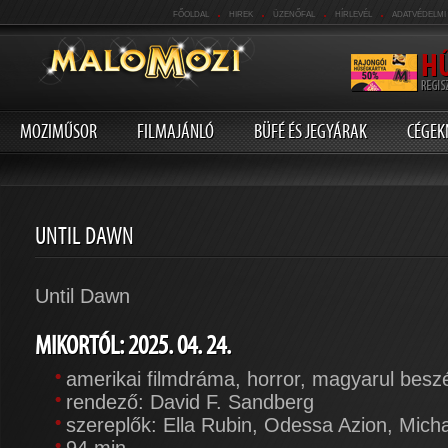
.
.
.
.
FŐOLDAL
HIREK
ÜZENŐFAL
HÍRLEVÉL
ADATVÉDELMI
MOZIMŰSOR
FILMAJÁNLÓ
BÜFÉ ÉS JEGYÁRAK
CÉGEK
UNTIL DAWN
Until Dawn
MIKORTÓL: 2025. 04. 24.
amerikai filmdráma, horror, magyarul besz
rendező: David F. Sandberg
szereplők: Ella Rubin, Odessa Azion, Mich