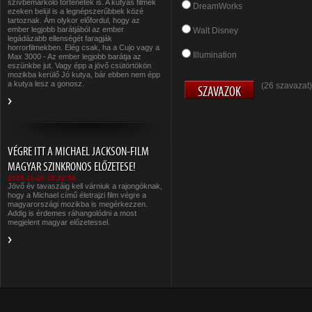
szívbemarkoló történetek is. A kutyás filmek
DreamWorks
ezeken belül is a legnépszerűbbek közé
tartoznak. Ám olykor előfordul, hogy az
ember legjobb barátjából az ember
Walt Disney
legádázabb ellenségét faragják
horrorfilmekben. Elég csak, ha a Cujo vagy a
Illumination
Max 3000 - Az ember legjobb barátja az
eszünkbe jut. Vagy épp a jövő csütörtökön
mozikba kerülő Jó kutya, bár ebben nem épp
a kutya lesz a gonosz.
(26 szavazat)
VÉGRE ITT A MICHAEL JACKSON-FILM
MAGYAR SZINKRONOS ELŐZETESE!
2025-11-26 15:32:58
Jövő év tavaszáig kell várniuk a rajongóknak,
hogy a Michael című életrajzi film végre a
magyarországi mozikba is megérkezzen.
Addig is érdemes ráhangolódni a most
megjelent magyar előzetessel.