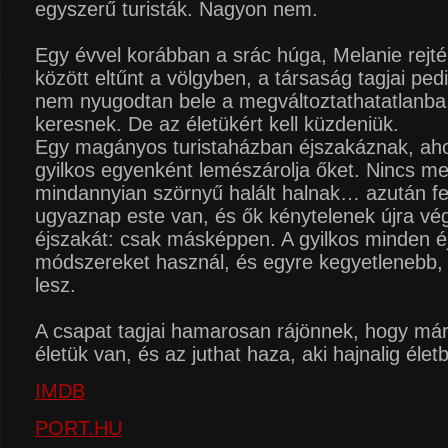
egyszerű turisták. Nagyon nem.
Egy évvel korábban a srác húga, Melanie rejt
között eltűnt a völgyben, a társaság tagjai pe
nem nyugodtan bele a megváltoztathatatlanba
keresnek. De az életükért kell küzdeniük.
Egy magányos turistaházban éjszakáznak, aho
gyilkos egyenként lemészárolja őket. Nincs m
mindannyian szörnyű halált halnak… azután fe
ugyaznap este van, és ők kénytelenek újra vég
éjszakát: csak másképpen. A gyilkos minden é
módszereket használ, és egyre kegyetlenebb, 
lesz.
A csapat tagjai hamarosan rájönnek, hogy má
életük van, és az juthat haza, aki hajnalig éle
IMDB
PORT.HU