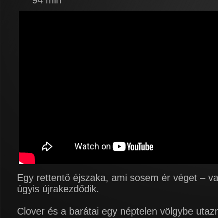
94 min
Egy rettentő éjszaka, ami sosem ér véget – va
úgyis újrakezdődik.
Clover és a barátai egy néptelen völgybe uta