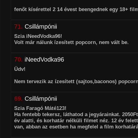
fenőt kísérettel 2 14 évest beengednek egy 18+ fil
71.
Csillámpónii
Szia iNeedVodka96!
Volt már nálunk ízesített popcorn, nem vált be.
70.
iNeedVodka96
Üdv!
Nem tervezik az ízesített (sajtos,baconos) popcor
69.
Csillámpónii
Szia Faragó Máté123!
Ha fentebb tekersz, láthatod a jegyárainkat. 2050
év alatti, és korhatár nélküli filmet néz. 12 év fel
van, abban az esetben ha megfelel a film korhatár