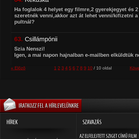
Ha foglalok 4 helyet egy filmre,2 gyerekjegyet és 2 
szeretnék venni,akkor azt át lehet venni/kifizetni a 
pultnál?
63.
Csillámpónii
Szia Nenszi!
Igen, a mai napon hajnalban e-mailben elküldtük n
« Elõzõ
1
2
3
4
5
6
7
8
9
10
/ 10 oldal
Köve
IRATKOZZ FEL A HÍRLEVELÜNKRE
HÍREK
SZAVAZÁS
AZ ELFELEJTETT SZIGET CÍMŰ FILM