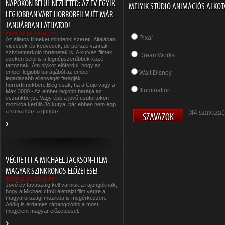
NAPOKON BELÜL NÉZHETED: AZ ÉV EGYIK
MELYIK STÚDIÓ ANIMÁCIÓS ALKOT
LEGJOBBAN VÁRT HORRORFILMJÉT MÁR
JANUÁRBAN LÁTHATOD!
2026-01-20 12:45:27
Pixar
Az állatos filmeket mindenki szereti. Általában
viccesek és kedvesek, de persze vannak
szívbemarkoló történetek is. A kutyás filmek
DreamWorks
ezeken belül is a legnépszerűbbek közé
tartoznak. Ám olykor előfordul, hogy az
ember legjobb barátjából az ember
Walt Disney
legádázabb ellenségét faragják
horrorfilmekben. Elég csak, ha a Cujo vagy a
Illumination
Max 3000 - Az ember legjobb barátja az
eszünkbe jut. Vagy épp a jövő csütörtökön
mozikba kerülő Jó kutya, bár ebben nem épp
a kutya lesz a gonosz.
(44 szavazat)
VÉGRE ITT A MICHAEL JACKSON-FILM
MAGYAR SZINKRONOS ELŐZETESE!
2025-11-26 15:32:58
Jövő év tavaszáig kell várniuk a rajongóknak,
hogy a Michael című életrajzi film végre a
magyarországi mozikba is megérkezzen.
Addig is érdemes ráhangolódni a most
megjelent magyar előzetessel.