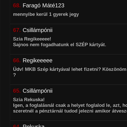
68.
Faragó Máté123
mennyibe kerül 1 gyerek jegy
67.
Csillámpónii
Szia Regikeeeee!
Sajnos nem fogadhatunk el SZÉP kártyát.
66.
Regikeeeee
Üdv! MKB Szép kártyával lehet fizetni? Köszönöm a
?
65.
Csillámpónii
Szia Rekuska!
Igen, a foglalásnál csak a helyet foglalod le, azt, 
szeretnél a pénztárnál tudod jelezni amikor átvesze
64.
Rekuska