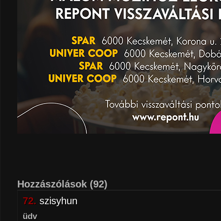
Hozzászólások
(92)
72.
szisyhun
üdv