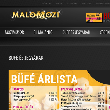
.
.
.
.
FŐOLDAL
HIREK
ÜZENŐFAL
HÍRLEVÉL
ADATVÉDELMI
MOZIMŰSOR
FILMAJÁNLÓ
BÜFÉ ÉS JEGYÁRAK
CÉGEK
BÜFÉ ÉS JEGYÁRAK