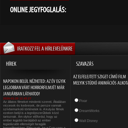
ONLINE JEGYFOGLALÁS:
IRATKOZZ FEL A HÍRLEVELÜNKRE
HÍREK
SZAVAZÁS
AZ ELFELEJTETT SZIGET CÍMŰ FILM
NAPOKON BELÜL NÉZHETED: AZ ÉV EGYIK
MELYIK STÚDIÓ ANIMÁCIÓS ALKOT
LEGJOBBAN VÁRT HORRORFILMJÉT MÁR
JANUÁRBAN LÁTHATOD!
2026-01-20 12:45:27
Pixar
Az állatos filmeket mindenki szereti. Általában
viccesek és kedvesek, de persze vannak
szívbemarkoló történetek is. A kutyás filmek
DreamWorks
ezeken belül is a legnépszerűbbek közé
tartoznak. Ám olykor előfordul, hogy az
ember legjobb barátjából az ember
Walt Disney
legádázabb ellenségét faragják
horrorfilmekben. Elég csak, ha a Cujo vagy a