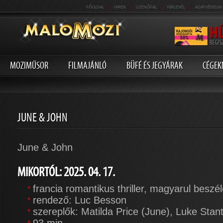
.
.
.
.
FŐOLDAL
HIREK
ÜZENŐFAL
HÍRLEVÉL
ADATVÉDELMI
MOZIMŰSOR
FILMAJÁNLÓ
BÜFÉ ÉS JEGYÁRAK
CÉGEK
JUNE & JOHN
June & John
MIKORTÓL: 2025. 04. 17.
francia romantikus thriller, magyarul beszé
rendező: Luc Besson
szereplők: Matilda Price (June), Luke Sta