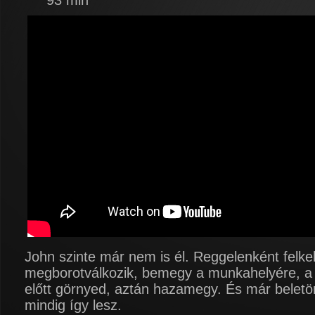
93 min
John szinte már nem is él. Reggelenként felkel
megborotválkozik, bemegy a munkahelyére, a
előtt görnyed, aztán hazamegy. És már beletö
mindig így lesz.