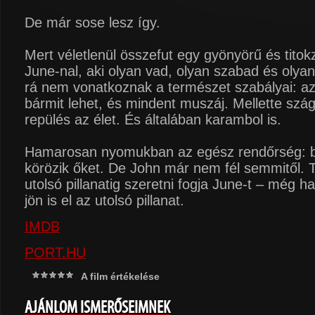
De már sose lesz így.
Mert véletlenül összefut egy gyönyörű és titok
June-nal, aki olyan vad, olyan szabad és olyan
rá nem vonatkoznak a természet szabályai: a
bármit lehet, és mindent muszáj. Mellette szág
repülés az élet. És általában karambol is.
Hamarosan nyomukban az egész rendőrség: b
körözik őket. De John már nem fél semmitől. 
utolsó pillanatig szeretni fogja June-t – még h
jön is el az utolsó pillanat.
IMDB
PORT.HU
A film értékelése
AJÁNLOM ISMERŐSEIMNEK