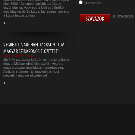
Illumination
Max 3000 - Az ember legjobb barátja az
eszünkbe jut. Vagy épp a jövő csütörtökön
mozikba kerülő Jó kutya, bár ebben nem épp
a kutya lesz a gonosz.
(8 szavazat)
VÉGRE ITT A MICHAEL JACKSON-FILM
MAGYAR SZINKRONOS ELŐZETESE!
2025-11-26 15:32:58
Jövő év tavaszáig kell várniuk a rajongóknak,
hogy a Michael című életrajzi film végre a
magyarországi mozikba is megérkezzen.
Addig is érdemes ráhangolódni a most
megjelent magyar előzetessel.