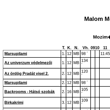
Malom M
Mozim�
T.
K.
N.
Vh.
09
10
11
Marsupilami
1.
12
MB
98 ´
11:45
134
Az univerzum védelmezői
1.
12
MB
´
120
Az ördög Pradát visel 2.
2.
12
MB
´
Marsupilami
2.
12
MB
98 ´
105
Backrooms - Hátsó szobák
2.
16
MB
´
109
Birkakrimi
3.
12
MB
´