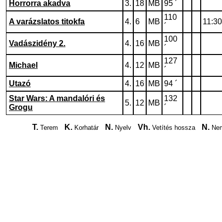
Horrorra akadva
3.
18
MB
95 ´
110
A varázslatos titokfa
4.
6
MB
11:30
´
100
Vadászidény 2.
4.
16
MB
´
127
Michael
4.
12
MB
´
Utazó
4.
16
MB
94 ´
Star Wars: A mandalóri és
132
5.
12
MB
Grogu
´
T.
K.
N.
Vh.
N.
Terem
Korhatár
Nyelv
Vetítés hossza
Nem