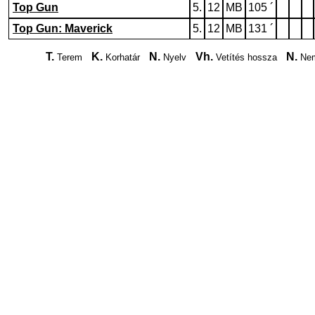
Top Gun
5.
12
MB
105 ´
Top Gun: Maverick
5.
12
MB
131 ´
T.
K.
N.
Vh.
N.
Terem
Korhatár
Nyelv
Vetítés hossza
Nem