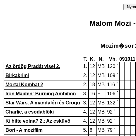
Malom Mozi 
Mozim�sor 2
T.
K.
N.
Vh.
09
10
11
Az ördög Pradát visel 2.
1.
12
MB
120 ´
Birkakrimi
2.
12
MB
109 ´
Mortal Kombat 2
2.
18
MB
116 ´
Iron Maiden: Burning Ambition
3.
16
F.
106 ´
Star Wars: A mandalóri és Grogu
3.
12
MB
132 ´
Charlie, a csodablöki
4.
12
MB
92 ´
Ki hitte volna? 2.: Az esküvő
4.
12
MB
92 ´
Bori - A mozifilm
5.
6
MB
79 ´