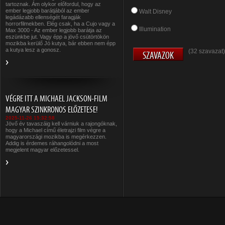
tartoznak. Ám olykor előfordul, hogy az
ember legjobb barátjából az ember
Walt Disney
legádázabb ellenségét faragják
horrorfilmekben. Elég csak, ha a Cujo vagy a
Illumination
Max 3000 - Az ember legjobb barátja az
eszünkbe jut. Vagy épp a jövő csütörtökön
mozikba kerülő Jó kutya, bár ebben nem épp
a kutya lesz a gonosz.
(32 szavazat)
VÉGRE ITT A MICHAEL JACKSON-FILM
MAGYAR SZINKRONOS ELŐZETESE!
2025-11-26 15:32:58
Jövő év tavaszáig kell várniuk a rajongóknak,
hogy a Michael című életrajzi film végre a
magyarországi mozikba is megérkezzen.
Addig is érdemes ráhangolódni a most
megjelent magyar előzetessel.