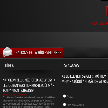
REGISZT
IRATKOZZ FEL A HÍRLEVELÜNKRE
HÍREK
SZAVAZÁS
AZ ELFELEJTETT SZIGET CÍMŰ FILM
NAPOKON BELÜL NÉZHETED: AZ ÉV EGYIK
MELYIK STÚDIÓ ANIMÁCIÓS ALKOT
LEGJOBBAN VÁRT HORRORFILMJÉT MÁR
JANUÁRBAN LÁTHATOD!
2026-01-20 12:45:27
Pixar
Az állatos filmeket mindenki szereti. Általában
viccesek és kedvesek, de persze vannak
szívbemarkoló történetek is. A kutyás filmek
DreamWorks
ezeken belül is a legnépszerűbbek közé