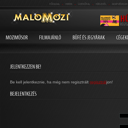
.
.
.
.
FŐOLDAL
HIREK
ÜZENŐFAL
HÍRLEVÉL
ADATVÉDELMI
MOZIMŰSOR
FILMAJÁNLÓ
BÜFÉ ÉS JEGYÁRAK
CÉGEK
JELENTKEZZEN BE!
Be kell jelentkeznie, ha még nem regisztrált
regisztrál
jon!
BEJELENTKEZÉS