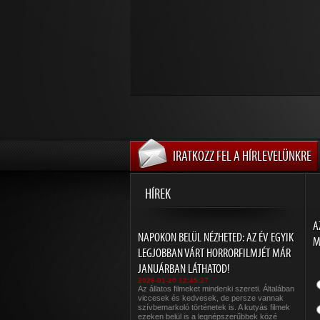
IRATKOZZ FEL A HÍRLEVELÜNKRE
HÍREK
A
NAPOKON BELÜL NÉZHETED: AZ ÉV EGYIK
M
LEGJOBBAN VÁRT HORRORFILMJÉT MÁR
JANUÁRBAN LÁTHATOD!
2026-01-20 12:45:27
Az állatos filmeket mindenki szereti. Általában
viccesek és kedvesek, de persze vannak
szívbemarkoló történetek is. A kutyás filmek
ezeken belül is a legnépszerűbbek közé