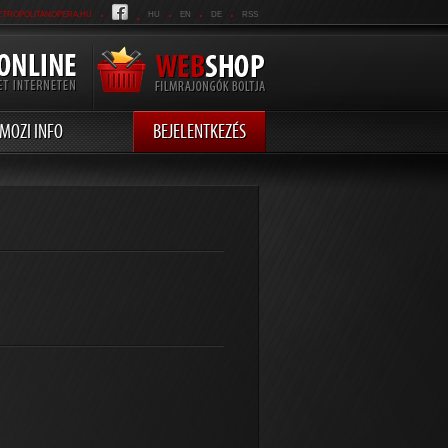
.
.
.
.
.
ETROPOLITANOPERA.HU
HU
EN
DE
RSS
MOZI INFO
BEJELENTKEZÉS