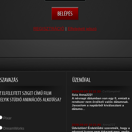
REGISZTRÁCIÓ
|
Elfelejtett jelszó
SZAVAZÁS
ÜZENŐFAL
Z ELFELEJTETT SZIGET CÍMŰ FILM
2026-08-03 12:11:33
- Csillámpónii
Szia Anna222!
ELYIK STÚDIÓ ANIMÁCIÓS ALKOTÁSA?
A névnapi dátumban van egy 0, emiatt a
rendszer nem érzékeli valós dátumnak.
Javaslom a naptárból kiválasztani a
dátumo...
Pixar
2026-08-03 10:21:06
- Anna222
DreamWorks
Üdvözlöm! Érdeklődni szeretnék, hogy a
névnapi kupon nem érkezett meg, pedig