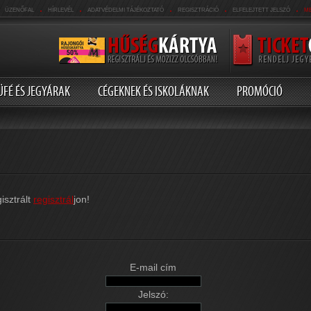
.
.
.
.
.
ÜZENŐFAL
HÍRLEVÉL
ADATVÉDELMI TÁJÉKOZTATÓ
REGISZTRÁCIÓ
ELFELEJTETT JELSZÓ
M
ÜFÉ ÉS JEGYÁRAK
CÉGEKNEK ÉS ISKOLÁKNAK
PROMÓCIÓ
isztrált
regisztrál
jon!
E-mail cím
Jelszó: