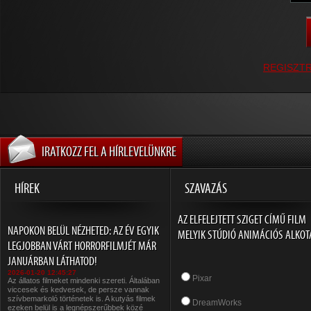
REGISZT
IRATKOZZ FEL A HÍRLEVELÜNKRE
HÍREK
SZAVAZÁS
AZ ELFELEJTETT SZIGET CÍMŰ FILM
NAPOKON BELÜL NÉZHETED: AZ ÉV EGYIK
MELYIK STÚDIÓ ANIMÁCIÓS ALKOT
LEGJOBBAN VÁRT HORRORFILMJÉT MÁR
JANUÁRBAN LÁTHATOD!
2026-01-20 12:45:27
Pixar
Az állatos filmeket mindenki szereti. Általában
viccesek és kedvesek, de persze vannak
szívbemarkoló történetek is. A kutyás filmek
DreamWorks
ezeken belül is a legnépszerűbbek közé