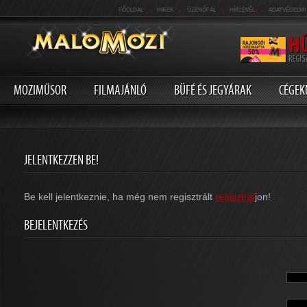
.
.
.
.
FŐOLDAL
HIREK
ÜZENŐFAL
HÍRLEVÉL
ADATVÉDELMI
MOZIMŰSOR
FILMAJÁNLÓ
BÜFÉ ÉS JEGYÁRAK
CÉGEK
JELENTKEZZEN BE!
Be kell jelentkeznie, ha még nem regisztrált
regisztrál
jon!
BEJELENTKEZÉS