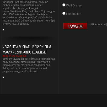
tartoznak. Ám olykor előfordul, hogy az
ember legjobb barátjából az ember
Walt Disney
legádázabb ellenségét faragják
horrorfilmekben. Elég csak, ha a Cujo vagy a
Illumination
Max 3000 - Az ember legjobb barátja az
eszünkbe jut. Vagy épp a jövő csütörtökön
mozikba kerülő Jó kutya, bár ebben nem épp
a kutya lesz a gonosz.
(20 szavazat)
VÉGRE ITT A MICHAEL JACKSON-FILM
MAGYAR SZINKRONOS ELŐZETESE!
2025-11-26 15:32:58
Jövő év tavaszáig kell várniuk a rajongóknak,
hogy a Michael című életrajzi film végre a
magyarországi mozikba is megérkezzen.
Addig is érdemes ráhangolódni a most
megjelent magyar előzetessel.