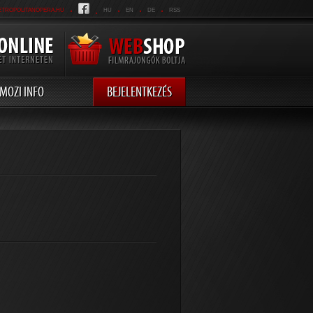
.
.
.
.
.
ETROPOLITANOPERA.HU
HU
EN
DE
RSS
MOZI INFO
BEJELENTKEZÉS