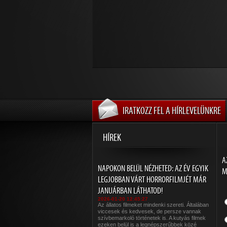
IRATKOZZ FEL A HÍRLEVELÜNKRE
HÍREK
A
NAPOKON BELÜL NÉZHETED: AZ ÉV EGYIK
M
LEGJOBBAN VÁRT HORRORFILMJÉT MÁR
JANUÁRBAN LÁTHATOD!
2026-01-20 12:45:27
Az állatos filmeket mindenki szereti. Általában
viccesek és kedvesek, de persze vannak
szívbemarkoló történetek is. A kutyás filmek
ezeken belül is a legnépszerűbbek közé