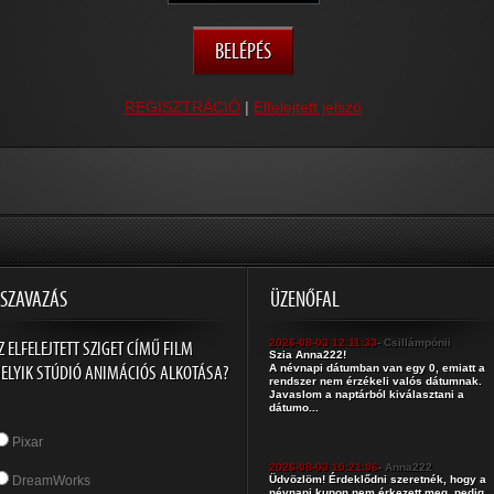
REGISZTRÁCIÓ
|
Elfelejtett jelszó
SZAVAZÁS
ÜZENŐFAL
Z ELFELEJTETT SZIGET CÍMŰ FILM
2026-08-03 12:11:33
- Csillámpónii
Szia Anna222!
ELYIK STÚDIÓ ANIMÁCIÓS ALKOTÁSA?
A névnapi dátumban van egy 0, emiatt a
rendszer nem érzékeli valós dátumnak.
Javaslom a naptárból kiválasztani a
dátumo...
Pixar
2026-08-03 10:21:06
- Anna222
DreamWorks
Üdvözlöm! Érdeklődni szeretnék, hogy a
névnapi kupon nem érkezett meg, pedig