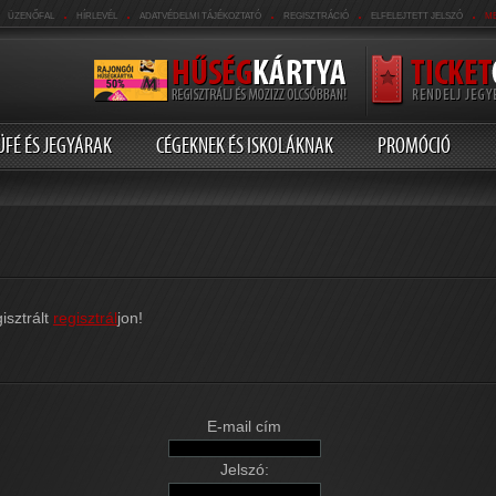
.
.
.
.
.
ÜZENŐFAL
HÍRLEVÉL
ADATVÉDELMI TÁJÉKOZTATÓ
REGISZTRÁCIÓ
ELFELEJTETT JELSZÓ
M
ÜFÉ ÉS JEGYÁRAK
CÉGEKNEK ÉS ISKOLÁKNAK
PROMÓCIÓ
isztrált
regisztrál
jon!
E-mail cím
Jelszó: