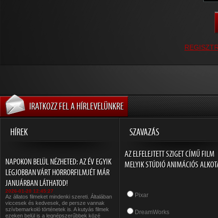
REGISZT
IRATKOZZ FEL A HÍRLEVELÜNKRE
HÍREK
SZAVAZÁS
AZ ELFELEJTETT SZIGET CÍMŰ FILM
NAPOKON BELÜL NÉZHETED: AZ ÉV EGYIK
MELYIK STÚDIÓ ANIMÁCIÓS ALKOT
LEGJOBBAN VÁRT HORRORFILMJÉT MÁR
JANUÁRBAN LÁTHATOD!
2026-01-20 12:45:27
Pixar
Az állatos filmeket mindenki szereti. Általában
viccesek és kedvesek, de persze vannak
szívbemarkoló történetek is. A kutyás filmek
DreamWorks
ezeken belül is a legnépszerűbbek közé