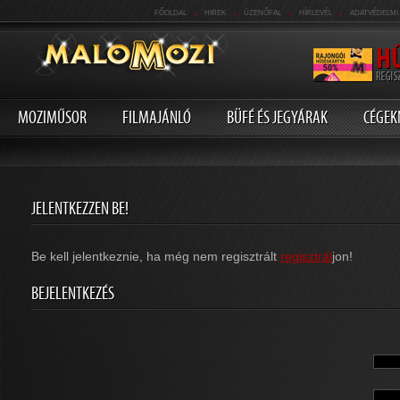
.
.
.
.
FŐOLDAL
HIREK
ÜZENŐFAL
HÍRLEVÉL
ADATVÉDELMI
MOZIMŰSOR
FILMAJÁNLÓ
BÜFÉ ÉS JEGYÁRAK
CÉGEK
JELENTKEZZEN BE!
Be kell jelentkeznie, ha még nem regisztrált
regisztrál
jon!
BEJELENTKEZÉS