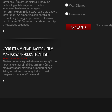
tartoznak. Ám olykor előfordul, hogy az
ember legjobb barátjából az ember
Walt Disney
legádázabb ellenségét faragják
horrorfilmekben. Elég csak, ha a Cujo vagy a
Illumination
Max 3000 - Az ember legjobb barátja az
eszünkbe jut. Vagy épp a jövő csütörtökön
mozikba kerülő Jó kutya, bár ebben nem épp
a kutya lesz a gonosz.
(33 szavazat)
VÉGRE ITT A MICHAEL JACKSON-FILM
MAGYAR SZINKRONOS ELŐZETESE!
2025-11-26 15:32:58
Jövő év tavaszáig kell várniuk a rajongóknak,
hogy a Michael című életrajzi film végre a
magyarországi mozikba is megérkezzen.
Addig is érdemes ráhangolódni a most
megjelent magyar előzetessel.