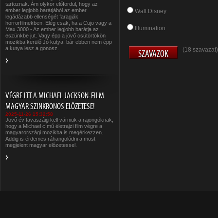
tartoznak. Ám olykor előfordul, hogy az
ember legjobb barátjából az ember
Walt Disney
legádázabb ellenségét faragják
horrorfilmekben. Elég csak, ha a Cujo vagy a
Illumination
Max 3000 - Az ember legjobb barátja az
eszünkbe jut. Vagy épp a jövő csütörtökön
mozikba kerülő Jó kutya, bár ebben nem épp
a kutya lesz a gonosz.
(18 szavazat)
VÉGRE ITT A MICHAEL JACKSON-FILM
MAGYAR SZINKRONOS ELŐZETESE!
2025-11-26 15:32:58
Jövő év tavaszáig kell várniuk a rajongóknak,
hogy a Michael című életrajzi film végre a
magyarországi mozikba is megérkezzen.
Addig is érdemes ráhangolódni a most
megjelent magyar előzetessel.