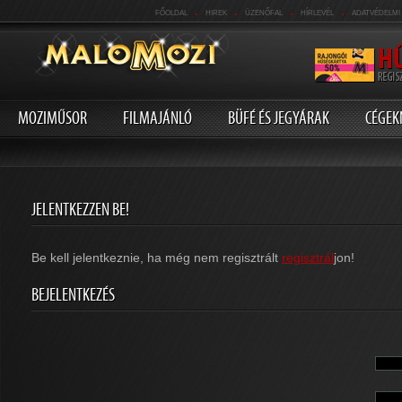
.
.
.
.
FŐOLDAL
HIREK
ÜZENŐFAL
HÍRLEVÉL
ADATVÉDELMI
MOZIMŰSOR
FILMAJÁNLÓ
BÜFÉ ÉS JEGYÁRAK
CÉGEK
JELENTKEZZEN BE!
Be kell jelentkeznie, ha még nem regisztrált
regisztrál
jon!
BEJELENTKEZÉS