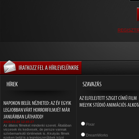
REGISZT
IRATKOZZ FEL A HÍRLEVELÜNKRE
HÍREK
SZAVAZÁS
AZ ELFELEJTETT SZIGET CÍMŰ FILM
NAPOKON BELÜL NÉZHETED: AZ ÉV EGYIK
MELYIK STÚDIÓ ANIMÁCIÓS ALKOT
LEGJOBBAN VÁRT HORRORFILMJÉT MÁR
JANUÁRBAN LÁTHATOD!
2026-01-20 12:45:27
Pixar
Az állatos filmeket mindenki szereti. Általában
viccesek és kedvesek, de persze vannak
szívbemarkoló történetek is. A kutyás filmek
DreamWorks
ezeken belül is a legnépszerűbbek közé