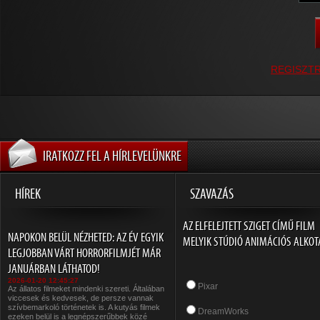
REGISZT
IRATKOZZ FEL A HÍRLEVELÜNKRE
HÍREK
SZAVAZÁS
AZ ELFELEJTETT SZIGET CÍMŰ FILM
NAPOKON BELÜL NÉZHETED: AZ ÉV EGYIK
MELYIK STÚDIÓ ANIMÁCIÓS ALKOT
LEGJOBBAN VÁRT HORRORFILMJÉT MÁR
JANUÁRBAN LÁTHATOD!
2026-01-20 12:45:27
Pixar
Az állatos filmeket mindenki szereti. Általában
viccesek és kedvesek, de persze vannak
szívbemarkoló történetek is. A kutyás filmek
DreamWorks
ezeken belül is a legnépszerűbbek közé