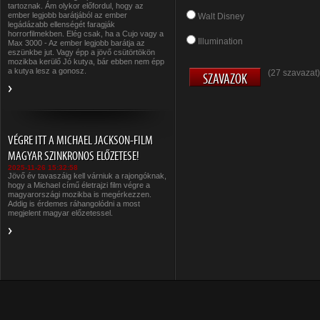
tartoznak. Ám olykor előfordul, hogy az
ember legjobb barátjából az ember
Walt Disney
legádázabb ellenségét faragják
horrorfilmekben. Elég csak, ha a Cujo vagy a
Illumination
Max 3000 - Az ember legjobb barátja az
eszünkbe jut. Vagy épp a jövő csütörtökön
mozikba kerülő Jó kutya, bár ebben nem épp
a kutya lesz a gonosz.
(27 szavazat)
VÉGRE ITT A MICHAEL JACKSON-FILM
MAGYAR SZINKRONOS ELŐZETESE!
2025-11-26 15:32:58
Jövő év tavaszáig kell várniuk a rajongóknak,
hogy a Michael című életrajzi film végre a
magyarországi mozikba is megérkezzen.
Addig is érdemes ráhangolódni a most
megjelent magyar előzetessel.