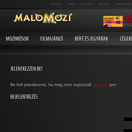
.
.
.
.
FŐOLDAL
HIREK
ÜZENŐFAL
HÍRLEVÉL
ADATVÉDELMI
MOZIMŰSOR
FILMAJÁNLÓ
BÜFÉ ÉS JEGYÁRAK
CÉGEK
JELENTKEZZEN BE!
Be kell jelentkeznie, ha még nem regisztrált
regisztrál
jon!
BEJELENTKEZÉS