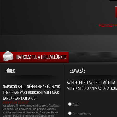
REGISZT
IRATKOZZ FEL A HÍRLEVELÜNKRE
HÍREK
SZAVAZÁS
AZ ELFELEJTETT SZIGET CÍMŰ FILM
NAPOKON BELÜL NÉZHETED: AZ ÉV EGYIK
MELYIK STÚDIÓ ANIMÁCIÓS ALKOT
LEGJOBBAN VÁRT HORRORFILMJÉT MÁR
JANUÁRBAN LÁTHATOD!
2026-01-20 12:45:27
Pixar
Az állatos filmeket mindenki szereti. Általában
viccesek és kedvesek, de persze vannak
szívbemarkoló történetek is. A kutyás filmek
DreamWorks
ezeken belül is a legnépszerűbbek közé