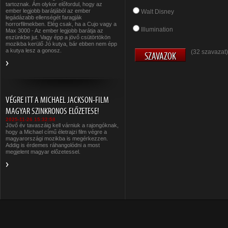
tartoznak. Ám olykor előfordul, hogy az
ember legjobb barátjából az ember
Walt Disney
legádázabb ellenségét faragják
horrorfilmekben. Elég csak, ha a Cujo vagy a
Illumination
Max 3000 - Az ember legjobb barátja az
eszünkbe jut. Vagy épp a jövő csütörtökön
mozikba kerülő Jó kutya, bár ebben nem épp
a kutya lesz a gonosz.
(32 szavazat)
VÉGRE ITT A MICHAEL JACKSON-FILM
MAGYAR SZINKRONOS ELŐZETESE!
2025-11-26 15:32:58
Jövő év tavaszáig kell várniuk a rajongóknak,
hogy a Michael című életrajzi film végre a
magyarországi mozikba is megérkezzen.
Addig is érdemes ráhangolódni a most
megjelent magyar előzetessel.