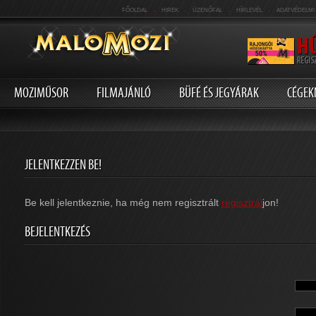
.
.
.
.
FŐOLDAL
HIREK
ÜZENŐFAL
HÍRLEVÉL
ADATVÉDELMI
MOZIMŰSOR
FILMAJÁNLÓ
BÜFÉ ÉS JEGYÁRAK
CÉGEK
JELENTKEZZEN BE!
Be kell jelentkeznie, ha még nem regisztrált
regisztrál
jon!
BEJELENTKEZÉS