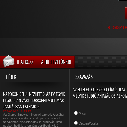
REGISZT
IRATKOZZ FEL A HÍRLEVELÜNKRE
HÍREK
SZAVAZÁS
AZ ELFELEJTETT SZIGET CÍMŰ FILM
NAPOKON BELÜL NÉZHETED: AZ ÉV EGYIK
MELYIK STÚDIÓ ANIMÁCIÓS ALKOT
LEGJOBBAN VÁRT HORRORFILMJÉT MÁR
JANUÁRBAN LÁTHATOD!
2026-01-20 12:45:27
Pixar
Az állatos filmeket mindenki szereti. Általában
viccesek és kedvesek, de persze vannak
szívbemarkoló történetek is. A kutyás filmek
DreamWorks
ezeken belül is a legnépszerűbbek közé