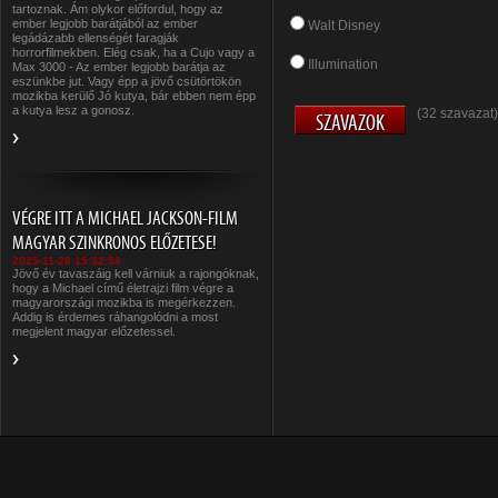
tartoznak. Ám olykor előfordul, hogy az
ember legjobb barátjából az ember
Walt Disney
legádázabb ellenségét faragják
horrorfilmekben. Elég csak, ha a Cujo vagy a
Illumination
Max 3000 - Az ember legjobb barátja az
eszünkbe jut. Vagy épp a jövő csütörtökön
mozikba kerülő Jó kutya, bár ebben nem épp
a kutya lesz a gonosz.
(32 szavazat)
VÉGRE ITT A MICHAEL JACKSON-FILM
MAGYAR SZINKRONOS ELŐZETESE!
2025-11-26 15:32:58
Jövő év tavaszáig kell várniuk a rajongóknak,
hogy a Michael című életrajzi film végre a
magyarországi mozikba is megérkezzen.
Addig is érdemes ráhangolódni a most
megjelent magyar előzetessel.