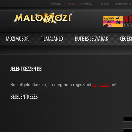
.
.
.
.
FŐOLDAL
HIREK
ÜZENŐFAL
HÍRLEVÉL
ADATVÉDELMI
MOZIMŰSOR
FILMAJÁNLÓ
BÜFÉ ÉS JEGYÁRAK
CÉGEK
JELENTKEZZEN BE!
Be kell jelentkeznie, ha még nem regisztrált
regisztrál
jon!
BEJELENTKEZÉS