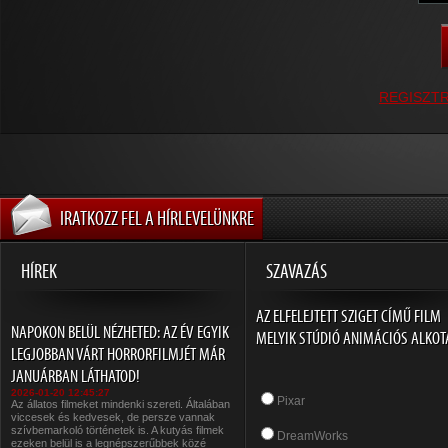
REGISZT
IRATKOZZ FEL A HÍRLEVELÜNKRE
HÍREK
SZAVAZÁS
AZ ELFELEJTETT SZIGET CÍMŰ FILM
NAPOKON BELÜL NÉZHETED: AZ ÉV EGYIK
MELYIK STÚDIÓ ANIMÁCIÓS ALKOT
LEGJOBBAN VÁRT HORRORFILMJÉT MÁR
JANUÁRBAN LÁTHATOD!
2026-01-20 12:45:27
Pixar
Az állatos filmeket mindenki szereti. Általában
viccesek és kedvesek, de persze vannak
szívbemarkoló történetek is. A kutyás filmek
DreamWorks
ezeken belül is a legnépszerűbbek közé