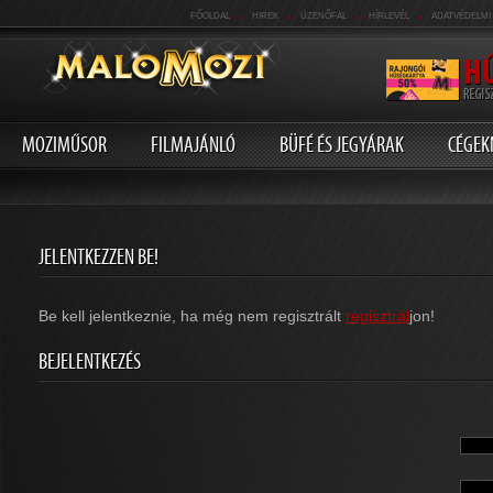
.
.
.
.
FŐOLDAL
HIREK
ÜZENŐFAL
HÍRLEVÉL
ADATVÉDELMI
MOZIMŰSOR
FILMAJÁNLÓ
BÜFÉ ÉS JEGYÁRAK
CÉGEK
JELENTKEZZEN BE!
Be kell jelentkeznie, ha még nem regisztrált
regisztrál
jon!
BEJELENTKEZÉS