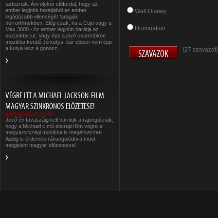
tartoznak. Ám olykor előfordul, hogy az
ember legjobb barátjából az ember
Walt Disney
legádázabb ellenségét faragják
horrorfilmekben. Elég csak, ha a Cujo vagy a
Illumination
Max 3000 - Az ember legjobb barátja az
eszünkbe jut. Vagy épp a jövő csütörtökön
mozikba kerülő Jó kutya, bár ebben nem épp
a kutya lesz a gonosz.
(27 szavazat)
VÉGRE ITT A MICHAEL JACKSON-FILM
MAGYAR SZINKRONOS ELŐZETESE!
2025-11-26 15:32:58
Jövő év tavaszáig kell várniuk a rajongóknak,
hogy a Michael című életrajzi film végre a
magyarországi mozikba is megérkezzen.
Addig is érdemes ráhangolódni a most
megjelent magyar előzetessel.