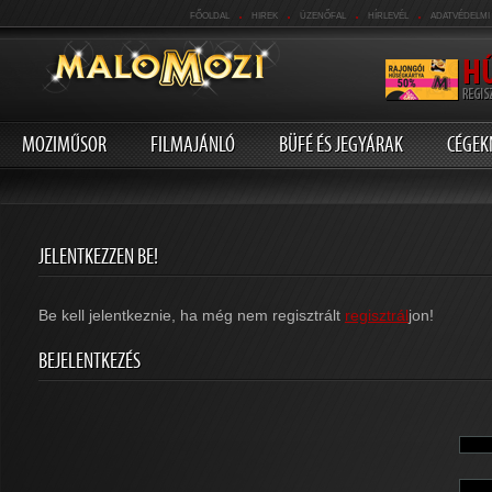
.
.
.
.
FŐOLDAL
HIREK
ÜZENŐFAL
HÍRLEVÉL
ADATVÉDELMI
MOZIMŰSOR
FILMAJÁNLÓ
BÜFÉ ÉS JEGYÁRAK
CÉGEK
JELENTKEZZEN BE!
Be kell jelentkeznie, ha még nem regisztrált
regisztrál
jon!
BEJELENTKEZÉS