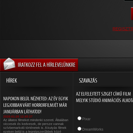
REGISZT
IRATKOZZ FEL A HÍRLEVELÜNKRE
HÍREK
SZAVAZÁS
AZ ELFELEJTETT SZIGET CÍMŰ FILM
NAPOKON BELÜL NÉZHETED: AZ ÉV EGYIK
MELYIK STÚDIÓ ANIMÁCIÓS ALKOT
LEGJOBBAN VÁRT HORRORFILMJÉT MÁR
JANUÁRBAN LÁTHATOD!
2026-01-20 12:45:27
Pixar
Az állatos filmeket mindenki szereti. Általában
viccesek és kedvesek, de persze vannak
szívbemarkoló történetek is. A kutyás filmek
DreamWorks
ezeken belül is a legnépszerűbbek közé