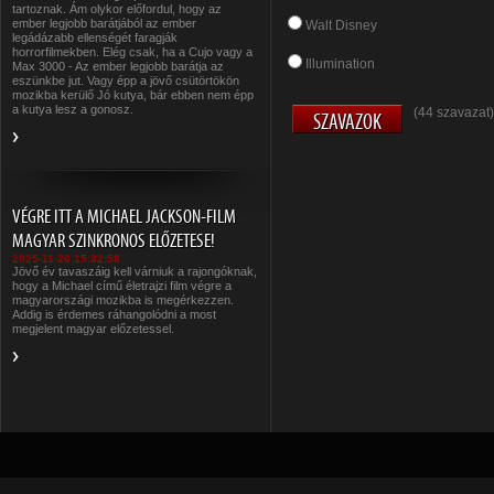
tartoznak. Ám olykor előfordul, hogy az
ember legjobb barátjából az ember
Walt Disney
legádázabb ellenségét faragják
horrorfilmekben. Elég csak, ha a Cujo vagy a
Illumination
Max 3000 - Az ember legjobb barátja az
eszünkbe jut. Vagy épp a jövő csütörtökön
mozikba kerülő Jó kutya, bár ebben nem épp
a kutya lesz a gonosz.
(44 szavazat)
VÉGRE ITT A MICHAEL JACKSON-FILM
MAGYAR SZINKRONOS ELŐZETESE!
2025-11-26 15:32:58
Jövő év tavaszáig kell várniuk a rajongóknak,
hogy a Michael című életrajzi film végre a
magyarországi mozikba is megérkezzen.
Addig is érdemes ráhangolódni a most
megjelent magyar előzetessel.