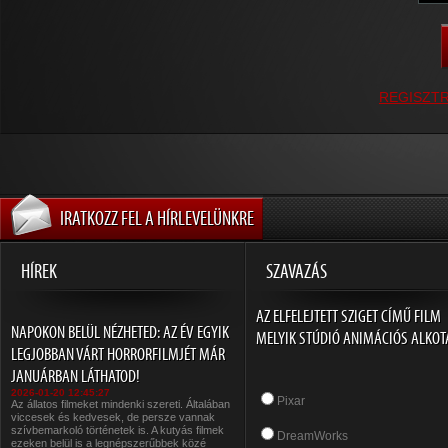
REGISZT
IRATKOZZ FEL A HÍRLEVELÜNKRE
HÍREK
SZAVAZÁS
AZ ELFELEJTETT SZIGET CÍMŰ FILM
NAPOKON BELÜL NÉZHETED: AZ ÉV EGYIK
MELYIK STÚDIÓ ANIMÁCIÓS ALKOT
LEGJOBBAN VÁRT HORRORFILMJÉT MÁR
JANUÁRBAN LÁTHATOD!
2026-01-20 12:45:27
Pixar
Az állatos filmeket mindenki szereti. Általában
viccesek és kedvesek, de persze vannak
szívbemarkoló történetek is. A kutyás filmek
DreamWorks
ezeken belül is a legnépszerűbbek közé