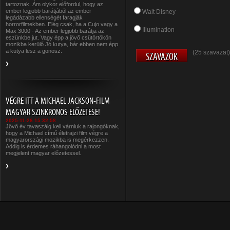
tartoznak. Ám olykor előfordul, hogy az
ember legjobb barátjából az ember
Walt Disney
legádázabb ellenségét faragják
horrorfilmekben. Elég csak, ha a Cujo vagy a
Illumination
Max 3000 - Az ember legjobb barátja az
eszünkbe jut. Vagy épp a jövő csütörtökön
mozikba kerülő Jó kutya, bár ebben nem épp
a kutya lesz a gonosz.
(25 szavazat)
VÉGRE ITT A MICHAEL JACKSON-FILM
MAGYAR SZINKRONOS ELŐZETESE!
2025-11-26 15:32:58
Jövő év tavaszáig kell várniuk a rajongóknak,
hogy a Michael című életrajzi film végre a
magyarországi mozikba is megérkezzen.
Addig is érdemes ráhangolódni a most
megjelent magyar előzetessel.