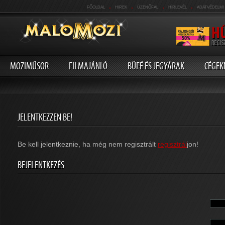
.
.
.
.
FŐOLDAL
HIREK
ÜZENŐFAL
HÍRLEVÉL
ADATVÉDELMI
MOZIMŰSOR
FILMAJÁNLÓ
BÜFÉ ÉS JEGYÁRAK
CÉGEK
JELENTKEZZEN BE!
Be kell jelentkeznie, ha még nem regisztrált
regisztrál
jon!
BEJELENTKEZÉS