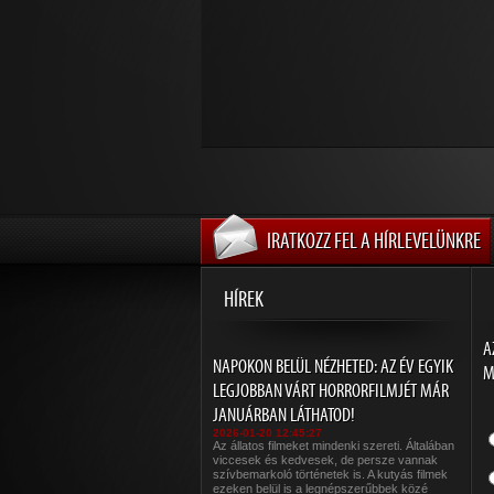
IRATKOZZ FEL A HÍRLEVELÜNKRE
HÍREK
A
NAPOKON BELÜL NÉZHETED: AZ ÉV EGYIK
M
LEGJOBBAN VÁRT HORRORFILMJÉT MÁR
JANUÁRBAN LÁTHATOD!
2026-01-20 12:45:27
Az állatos filmeket mindenki szereti. Általában
viccesek és kedvesek, de persze vannak
szívbemarkoló történetek is. A kutyás filmek
ezeken belül is a legnépszerűbbek közé