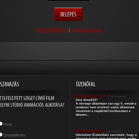
REGISZTRÁCIÓ
|
Elfelejtett jelszó
SZAVAZÁS
ÜZENŐFAL
Z ELFELEJTETT SZIGET CÍMŰ FILM
2026-08-03 12:11:33
- Csillámpónii
Szia Anna222!
ELYIK STÚDIÓ ANIMÁCIÓS ALKOTÁSA?
A névnapi dátumban van egy 0, emiatt a
rendszer nem érzékeli valós dátumnak.
Javaslom a naptárból kiválasztani a
dátumo...
Pixar
2026-08-03 10:21:06
- Anna222
DreamWorks
Üdvözlöm! Érdeklődni szeretnék, hogy a
névnapi kupon nem érkezett meg, pedig