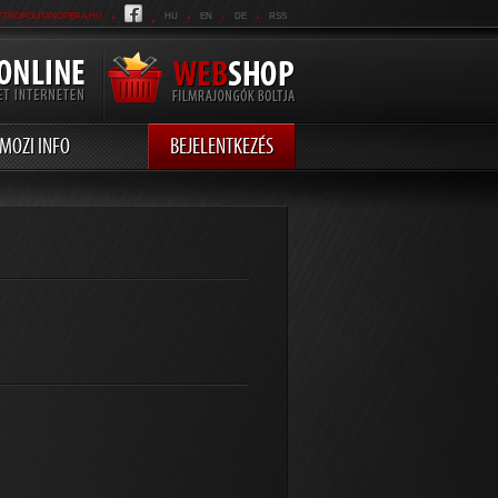
.
.
.
.
.
ETROPOLITANOPERA.HU
HU
EN
DE
RSS
MOZI INFO
BEJELENTKEZÉS