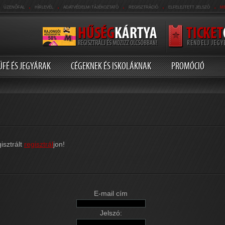
.
.
.
.
.
ÜZENŐFAL
HÍRLEVÉL
ADATVÉDELMI TÁJÉKOZTATÓ
REGISZTRÁCIÓ
ELFELEJTETT JELSZÓ
M
ÜFÉ ÉS JEGYÁRAK
CÉGEKNEK ÉS ISKOLÁKNAK
PROMÓCIÓ
isztrált
regisztrál
jon!
E-mail cím
Jelszó: