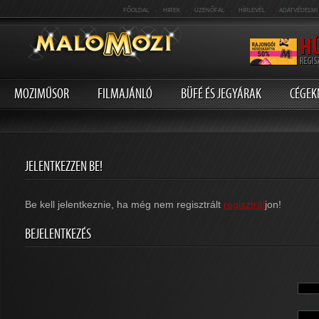
.
.
.
.
FŐOLDAL
HIREK
ÜZENŐFAL
HÍRLEVÉL
ADATVÉDELMI
MOZIMŰSOR
FILMAJÁNLÓ
BÜFÉ ÉS JEGYÁRAK
CÉGEK
JELENTKEZZEN BE!
Be kell jelentkeznie, ha még nem regisztrált
regisztrál
jon!
BEJELENTKEZÉS