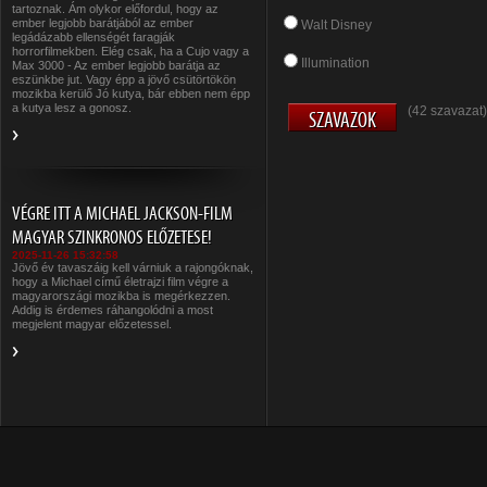
tartoznak. Ám olykor előfordul, hogy az
ember legjobb barátjából az ember
Walt Disney
legádázabb ellenségét faragják
horrorfilmekben. Elég csak, ha a Cujo vagy a
Illumination
Max 3000 - Az ember legjobb barátja az
eszünkbe jut. Vagy épp a jövő csütörtökön
mozikba kerülő Jó kutya, bár ebben nem épp
a kutya lesz a gonosz.
(42 szavazat)
VÉGRE ITT A MICHAEL JACKSON-FILM
MAGYAR SZINKRONOS ELŐZETESE!
2025-11-26 15:32:58
Jövő év tavaszáig kell várniuk a rajongóknak,
hogy a Michael című életrajzi film végre a
magyarországi mozikba is megérkezzen.
Addig is érdemes ráhangolódni a most
megjelent magyar előzetessel.