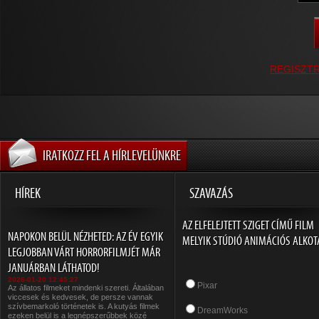
REGISZT
IRATKOZZ FEL A HÍRLEVELÜNKRE
HÍREK
SZAVAZÁS
AZ ELFELEJTETT SZIGET CÍMŰ FILM
NAPOKON BELÜL NÉZHETED: AZ ÉV EGYIK
MELYIK STÚDIÓ ANIMÁCIÓS ALKOT
LEGJOBBAN VÁRT HORRORFILMJÉT MÁR
JANUÁRBAN LÁTHATOD!
2026-01-20 12:45:27
Pixar
Az állatos filmeket mindenki szereti. Általában
viccesek és kedvesek, de persze vannak
szívbemarkoló történetek is. A kutyás filmek
DreamWorks
ezeken belül is a legnépszerűbbek közé