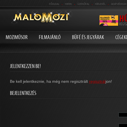
.
.
.
.
FŐOLDAL
HIREK
ÜZENŐFAL
HÍRLEVÉL
ADATVÉDELMI
MOZIMŰSOR
FILMAJÁNLÓ
BÜFÉ ÉS JEGYÁRAK
CÉGEK
JELENTKEZZEN BE!
Be kell jelentkeznie, ha még nem regisztrált
regisztrál
jon!
BEJELENTKEZÉS