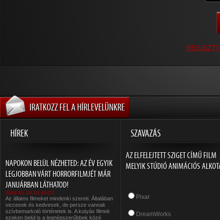
REGISZT
IRATKOZZ FEL A HÍRLEVELÜNKRE
HÍREK
SZAVAZÁS
AZ ELFELEJTETT SZIGET CÍMŰ FILM
NAPOKON BELÜL NÉZHETED: AZ ÉV EGYIK
MELYIK STÚDIÓ ANIMÁCIÓS ALKOT
LEGJOBBAN VÁRT HORRORFILMJÉT MÁR
JANUÁRBAN LÁTHATOD!
2026-01-20 12:45:27
Pixar
Az állatos filmeket mindenki szereti. Általában
viccesek és kedvesek, de persze vannak
szívbemarkoló történetek is. A kutyás filmek
DreamWorks
ezeken belül is a legnépszerűbbek közé