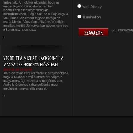
tartoznak. Ám olykor előfordul, hogy az
ember legjobb barátjából az ember
Walt Disney
legádázabb ellenségét faragják
horrorfilmekben. Elég csak, ha a Cujo vagy a
Illumination
Max 3000 - Az ember legjobb barátja az
eszünkbe jut. Vagy épp a jövő csütörtökön
mozikba kerülő Jó kutya, bár ebben nem épp
a kutya lesz a gonosz.
(20 szavazat)
VÉGRE ITT A MICHAEL JACKSON-FILM
MAGYAR SZINKRONOS ELŐZETESE!
2025-11-26 15:32:58
Jövő év tavaszáig kell várniuk a rajongóknak,
hogy a Michael című életrajzi film végre a
magyarországi mozikba is megérkezzen.
Addig is érdemes ráhangolódni a most
megjelent magyar előzetessel.