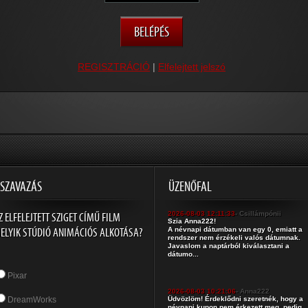
REGISZTRÁCIÓ
|
Elfelejtett jelszó
SZAVAZÁS
ÜZENŐFAL
Z ELFELEJTETT SZIGET CÍMŰ FILM
2026-08-03 12:11:33
- Csillámpónii
Szia Anna222!
ELYIK STÚDIÓ ANIMÁCIÓS ALKOTÁSA?
A névnapi dátumban van egy 0, emiatt a
rendszer nem érzékeli valós dátumnak.
Javaslom a naptárból kiválasztani a
dátumo...
Pixar
2026-08-03 10:21:06
- Anna222
DreamWorks
Üdvözlöm! Érdeklődni szeretnék, hogy a
névnapi kupon nem érkezett meg, pedig