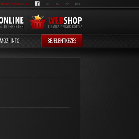
.
.
.
.
.
ETROPOLITANOPERA.HU
HU
EN
DE
RSS
MOZI INFO
BEJELENTKEZÉS