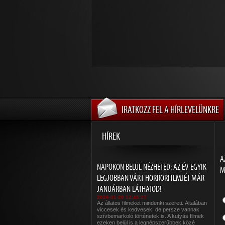
IRATKOZZ FEL A HÍRLEVELÜNKRE
HÍREK
A
NAPOKON BELÜL NÉZHETED: AZ ÉV EGYIK
M
LEGJOBBAN VÁRT HORRORFILMJÉT MÁR
JANUÁRBAN LÁTHATOD!
2026-01-20 12:45:27
Az állatos filmeket mindenki szereti. Általában
viccesek és kedvesek, de persze vannak
szívbemarkoló történetek is. A kutyás filmek
ezeken belül is a legnépszerűbbek közé