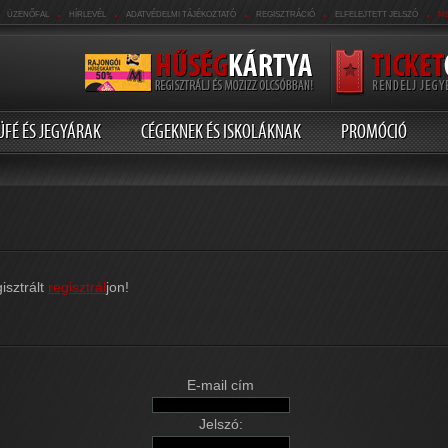
.
.
.
.
.
ÜZENŐFAL
HÍRLEVÉL
ADATVÉDELMI TÁJÉKOZTATÓ
REGISZTRÁCIÓ
ELFELEJTETT JELSZÓ
M
ÜFÉ ÉS JEGYÁRAK
CÉGEKNEK ÉS ISKOLÁKNAK
PROMÓCIÓ
isztrált
regisztrál
jon!
E-mail cím
Jelszó: