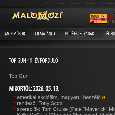
.
.
.
.
FŐOLDAL
HIREK
ÜZENŐFAL
HÍRLEVÉL
ADATVÉDELMI
MOZIMŰSOR
FILMAJÁNLÓ
BÜFÉ ÉS JEGYÁRAK
CÉGEK
TOP GUN 40. ÉVFORDULÓ
Top Gun
MIKORTÓL: 2026. 05. 13.
amerikai akciófilm, magyarul beszélő
rendező: Tony Scott
szereplők: Tom Cruise (Pete "Maverick" Mi