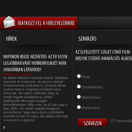
IRATKOZZ FEL A HÍRLEVELÜNKRE
HÍREK
SZAVAZÁS
AZ ELFELEJTETT SZIGET CÍMŰ FILM
NAPOKON BELÜL NÉZHETED: AZ ÉV EGYIK
MELYIK STÚDIÓ ANIMÁCIÓS ALKOT
LEGJOBBAN VÁRT HORRORFILMJÉT MÁR
JANUÁRBAN LÁTHATOD!
2026-01-20 12:45:27
Pixar
Az állatos filmeket mindenki szereti. Általában
viccesek és kedvesek, de persze vannak
szívbemarkoló történetek is. A kutyás filmek
DreamWorks
ezeken belül is a legnépszerűbbek közé
tartoznak. Ám olykor előfordul, hogy az
ember legjobb barátjából az ember
Walt Disney
legádázabb ellenségét faragják
horrorfilmekben. Elég csak, ha a Cujo vagy a
Illumination
Max 3000 - Az ember legjobb barátja az
eszünkbe jut. Vagy épp a jövő csütörtökön
mozikba kerülő Jó kutya, bár ebben nem épp
a kutya lesz a gonosz.
(27 szavazat)