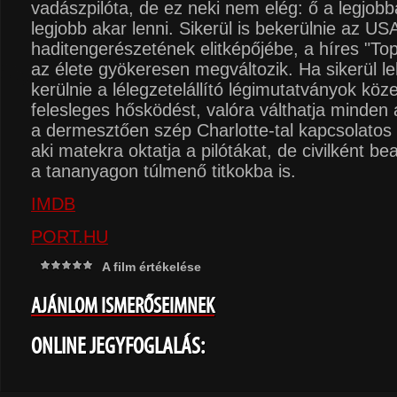
vadászpilóta, de ez neki nem elég: ő a legjobb
legjobb akar lenni. Sikerül is bekerülnie az US
haditengerészetének elitképőjébe, a híres "Top
az élete gyökeresen megváltozik. Ha sikerül le
kerülnie a lélegzetelállító légimutatványok köz
felesleges hősködést, valóra válthatja minden á
a dermesztően szép Charlotte-tal kapcsolatos (
aki matekra oktatja a pilótákat, de civilként b
a tananyagon túlmenő titkokba is.
IMDB
PORT.HU
A film értékelése
AJÁNLOM ISMERŐSEIMNEK
ONLINE JEGYFOGLALÁS: