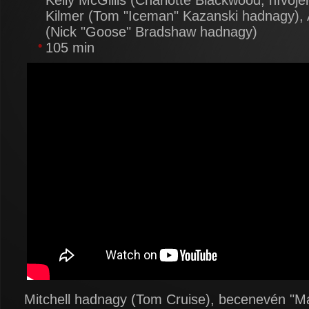
Kelly McGillis (Charlotte Blackwood, hívójel
Kilmer (Tom "Iceman" Kazanski hadnagy),
(Nick "Goose" Bradshaw hadnagy)
105 min
Mitchell hadnagy (Tom Cruise), becenevén "M