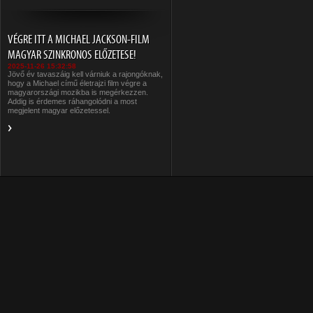
VÉGRE ITT A MICHAEL JACKSON-FILM
MAGYAR SZINKRONOS ELŐZETESE!
2025-11-26 15:32:58
Jövő év tavaszáig kell várniuk a rajongóknak,
hogy a Michael című életrajzi film végre a
magyarországi mozikba is megérkezzen.
Addig is érdemes ráhangolódni a most
megjelent magyar előzetessel.