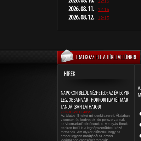
2026. 08. 10.
12:15
2026. 08. 11.
12:15
2026. 08. 12.
12:15
IRATKOZZ FEL A HÍRLEVELÜNKRE
HÍREK
A
NAPOKON BELÜL NÉZHETED: AZ ÉV EGYIK
M
LEGJOBBAN VÁRT HORRORFILMJÉT MÁR
JANUÁRBAN LÁTHATOD!
2026-01-20 12:45:27
Az állatos filmeket mindenki szereti. Általában
viccesek és kedvesek, de persze vannak
szívbemarkoló történetek is. A kutyás filmek
ezeken belül is a legnépszerűbbek közé
tartoznak. Ám olykor előfordul, hogy az
ember legjobb barátjából az ember
legádázabb ellenségét faragják