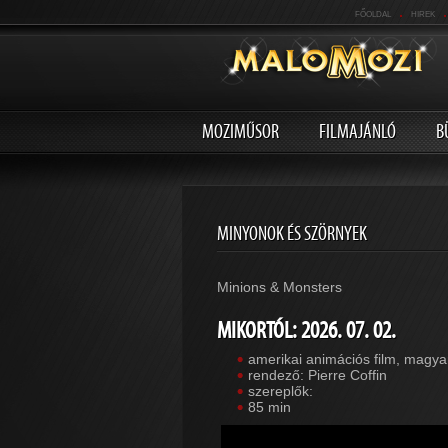
.
.
FŐOLDAL
HIREK
MOZIMŰSOR
FILMAJÁNLÓ
B
MINYONOK ÉS SZÖRNYEK
Minions & Monsters
MIKORTÓL: 2026. 07. 02.
amerikai animációs film, magya
rendező: Pierre Coffin
szereplők:
85 min