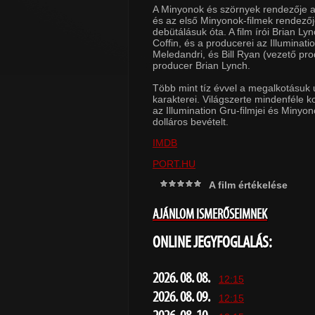
A Minyonok és szörnyek rendezője az 
és az első Minyonok-filmek rendezőj
debütálásuk óta. A film írói Brian Ly
Coffin, és a producerei az Illuminati
Meledandri, és Bill Ryan (vezető pro
producer Brian Lynch.
Több mint tíz évvel a megalkotásuk
karakterei. Világszerte mindenféle k
az Illumination Gru-filmjei és Minyono
dolláros bevételt.
IMDB
PORT.HU
A film értékelése
AJÁNLOM ISMERŐSEIMNEK
ONLINE JEGYFOGLALÁS:
2026. 08. 08.
12:15
2026. 08. 09.
12:15