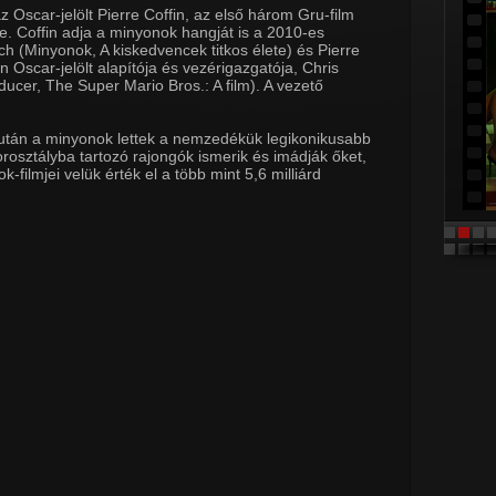
Oscar-jelölt Pierre Coffin, az első három Gru-film
e. Coffin adja a minyonok hangját is a 2010-es
nch (Minyonok, A kiskedvencek titkos élete) és Pierre
on Oscar-jelölt alapítója és vezérigazgatója, Chris
ducer, The Super Mario Bros.: A film). A vezető
 után a minyonok lettek a nemzedékük legikonikusabb
orosztályba tartozó rajongók ismerik és imádják őket,
k-filmjei velük érték el a több mint 5,6 milliárd