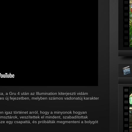
, a Gru 4 után az Illumination kiterjeszti vidám
es új fejezetben, melyben számos vadonatúj karakter
en igaz történet arról, hogy a minyonok hogyan
lmsztárok, veszítettek el mindent, szabadítottak
ssze egy csapattá, és próbálták megmenteni a bolygót