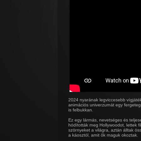
2024 nyarának legviccesebb vígjátéka
animációs univerzumát egy fergeteg
is felbukkan.
Ez egy lármás, nevetséges és teljes
hódították meg Hollywoodot, lettek fi
szörnyeket a világra, aztán álltak ö
a káosztól, amit ők maguk okoztak.