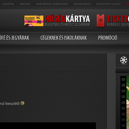
.
.
.
.
.
ÜZENŐFAL
HÍRLEVÉL
ADATVÉDELMI TÁJÉKOZTATÓ
REGISZTRÁCIÓ
ELFELEJTETT JELSZÓ
M
ÜFÉ ÉS JEGYÁRAK
CÉGEKNEK ÉS ISKOLÁKNAK
PROMÓCIÓ
rul beszélő