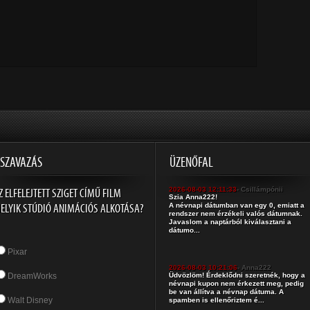
SZAVAZÁS
ÜZENŐFAL
Z ELFELEJTETT SZIGET CÍMŰ FILM
2026-08-03 12:11:33
- Csillámpónii
Szia Anna222!
ELYIK STÚDIÓ ANIMÁCIÓS ALKOTÁSA?
A névnapi dátumban van egy 0, emiatt a
rendszer nem érzékeli valós dátumnak.
Javaslom a naptárból kiválasztani a
dátumo...
Pixar
2026-08-03 10:21:06
- Anna222
DreamWorks
Üdvözlöm! Érdeklődni szeretnék, hogy a
névnapi kupon nem érkezett meg, pedig
be van állítva a névnap dátuma. A
Walt Disney
spamben is ellenőriztem é...