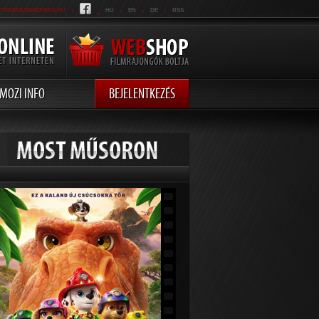
.
.
.
.
.
ETROPOLITANOPERA.HU
HU
EN
DE
RSS
MOZI INFO
BEJELENTKEZÉS