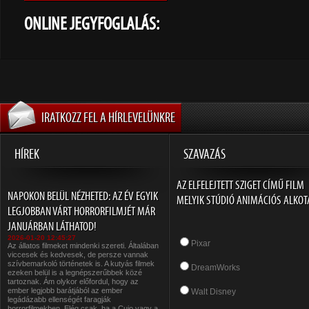
ONLINE JEGYFOGLALÁS:
IRATKOZZ FEL A HÍRLEVELÜNKRE
HÍREK
SZAVAZÁS
AZ ELFELEJTETT SZIGET CÍMŰ FILM
NAPOKON BELÜL NÉZHETED: AZ ÉV EGYIK
MELYIK STÚDIÓ ANIMÁCIÓS ALKOT
LEGJOBBAN VÁRT HORRORFILMJÉT MÁR
JANUÁRBAN LÁTHATOD!
2026-01-20 12:45:27
Pixar
Az állatos filmeket mindenki szereti. Általában
viccesek és kedvesek, de persze vannak
szívbemarkoló történetek is. A kutyás filmek
DreamWorks
ezeken belül is a legnépszerűbbek közé
tartoznak. Ám olykor előfordul, hogy az
ember legjobb barátjából az ember
Walt Disney
legádázabb ellenségét faragják
horrorfilmekben. Elég csak, ha a Cujo vagy a