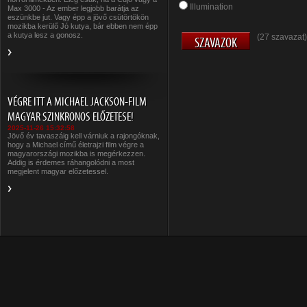
Illumination
Max 3000 - Az ember legjobb barátja az
eszünkbe jut. Vagy épp a jövő csütörtökön
mozikba kerülő Jó kutya, bár ebben nem épp
a kutya lesz a gonosz.
(27 szavazat)
VÉGRE ITT A MICHAEL JACKSON-FILM
MAGYAR SZINKRONOS ELŐZETESE!
2025-11-26 15:32:58
Jövő év tavaszáig kell várniuk a rajongóknak,
hogy a Michael című életrajzi film végre a
magyarországi mozikba is megérkezzen.
Addig is érdemes ráhangolódni a most
megjelent magyar előzetessel.