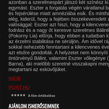
azonban a szerelmespárt játszó két színész ki
egymást. Eszter a forgatás végén váratlanul 
és fejsérülése miatt amnéziába esik. És mint
elég, kiderül, hogy a fejében összekeveredett a
valósággal: Eszter azt hiszi, hogy a kilencven
fodrász és a nagy őt keresve szerelmes Bálint
(Pokorny Lia) előírja, hogy ebben a tudatban ke
az érzelmi stabilitása ne sérüljön. Ám idővel r
sokkal nehezebb fenntartani a kilencvenes évek
azt elsőre gondolták. A helyzetet nem könnyít
öntörvényű Bálint, valamint Eszter vőlegénye
Barna), aki mielőbb szeretné visszakapni men
megtartani az esküvőjüket.
IMDB
PORT.HU
A film értékelése
AJÁNLOM ISMERŐSEIMNEK