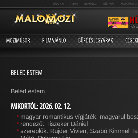
.
.
.
.
FŐOLDAL
HIREK
ÜZENŐFAL
HÍRLEVÉL
ADATVÉDELMI
MOZIMŰSOR
FILMAJÁNLÓ
BÜFÉ ÉS JEGYÁRAK
CÉGEK
BELÉD ESTEM
Beléd estem
MIKORTÓL: 2026. 02. 12.
magyar romantikus vígjáték, magyarul bes
rendező: Tiszeker Dániel
szereplők: Rujder Vivien, Szabó Kimmel 