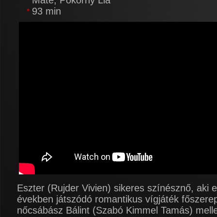
Máté, Pokorny Lia
93 min
Eszter (Rujder Vivien) sikeres színésznő, aki 
években játszódó romantikus vígjáték főszerep
nőcsábász Bálint (Szabó Kimmel Tamás) mellet