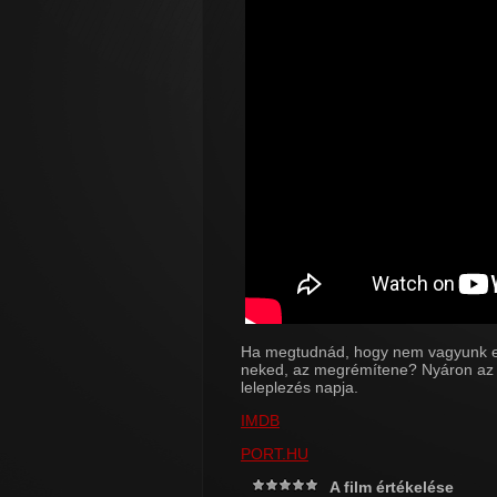
Ha megtudnád, hogy nem vagyunk eg
neked, az megrémítene? Nyáron az i
leleplezés napja.
IMDB
PORT.HU
A film értékelése