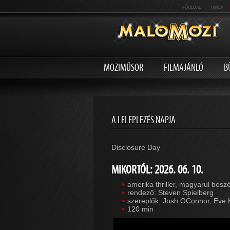
.
.
FŐOLDAL
HIREK
MOZIMŰSOR
FILMAJÁNLÓ
B
A LELEPLEZÉS NAPJA
Disclosure Day
MIKORTÓL: 2026. 06. 10.
amerika thriller, magyarul besz
rendező: Steven Spielberg
szereplők: Josh OConnor, Eve 
120 min