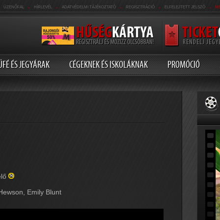
.
.
.
.
.
ÜZENŐFAL
HÍRLEVÉL
ADATVÉDELMI TÁJÉKOZTATÓ
REGISZTRÁCIÓ
ELFELEJTETT JELSZÓ
M
ÜFÉ ÉS JEGYÁRAK
CÉGEKNEK ÉS ISKOLÁKNAK
PROMÓCIÓ
élő
Hewson, Emily Blunt