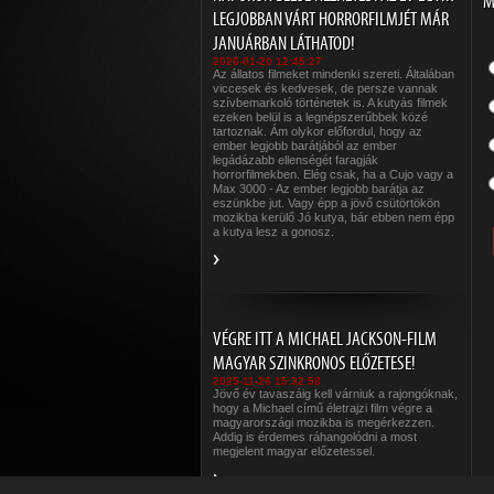
M
LEGJOBBAN VÁRT HORRORFILMJÉT MÁR
JANUÁRBAN LÁTHATOD!
2026-01-20 12:45:27
Az állatos filmeket mindenki szereti. Általában
viccesek és kedvesek, de persze vannak
szívbemarkoló történetek is. A kutyás filmek
ezeken belül is a legnépszerűbbek közé
tartoznak. Ám olykor előfordul, hogy az
ember legjobb barátjából az ember
legádázabb ellenségét faragják
horrorfilmekben. Elég csak, ha a Cujo vagy a
Max 3000 - Az ember legjobb barátja az
eszünkbe jut. Vagy épp a jövő csütörtökön
mozikba kerülő Jó kutya, bár ebben nem épp
a kutya lesz a gonosz.
VÉGRE ITT A MICHAEL JACKSON-FILM
MAGYAR SZINKRONOS ELŐZETESE!
2025-11-26 15:32:58
Jövő év tavaszáig kell várniuk a rajongóknak,
hogy a Michael című életrajzi film végre a
magyarországi mozikba is megérkezzen.
Addig is érdemes ráhangolódni a most
megjelent magyar előzetessel.