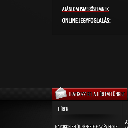
AJÁNLOM ISMERŐSEIMNEK
ONLINE JEGYFOGLALÁS:
IRATKOZZ FEL A HÍRLEVELÜNKRE
HÍREK
A
NAPOKON BELÜL NÉZHETED: AZ ÉV EGYIK