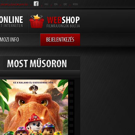
.
.
.
.
.
ETROPOLITANOPERA.HU
HU
EN
DE
RSS
MOZI INFO
BEJELENTKEZÉS