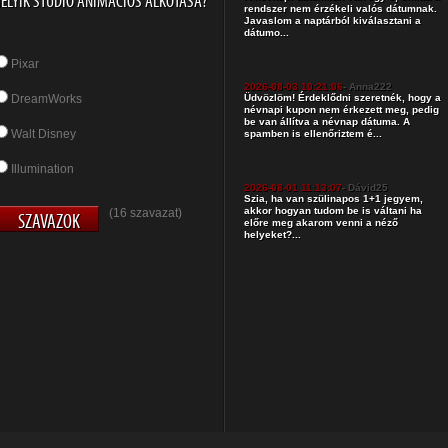
ELYIK STÚDIÓ ANIMÁCIÓS ALKOTÁSA?
rendszer nem érzékeli valós dátumnak.
Javaslom a naptárból kiválasztani a
dátumo...
Pixar
2026-08-03 10:21:06
- Anna222
DreamWorks
Üdvözlöm! Érdeklődni szeretnék, hogy a
névnapi kupon nem érkezett meg, pedig
be van állítva a névnap dátuma. A
Walt Disney
spamben is ellenőriztem é...
Illumination
2026-08-01 11:13:07
- Dávid25
Szia, ha van szülinapos 1+1 jegyem,
akkor hogyan tudom be is váltani ha
(16 szavazat)
előre meg akarom venni a néző
helyeket?...