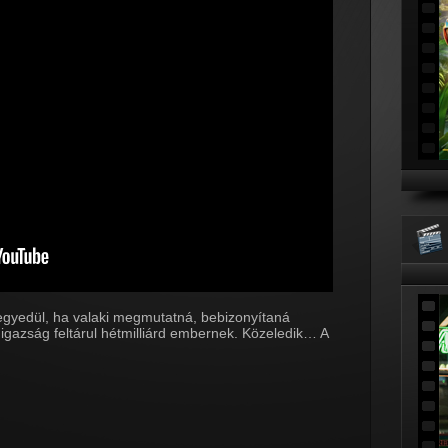
yedül, ha valaki megmutatná, bebizonyítaná
gazság feltárul hétmilliárd embernek. Közeledik… A