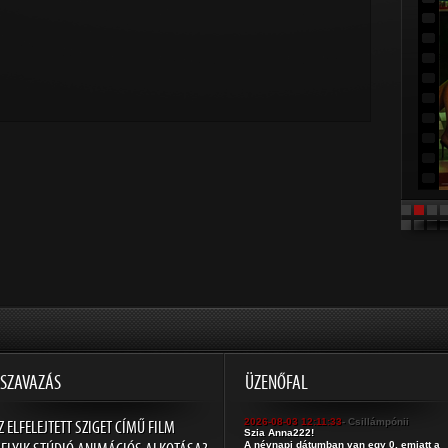
SZAVAZÁS
ÜZENŐFAL
Z ELFELEJTETT SZIGET CÍMŰ FILM
2026-08-03 12:11:33
- Csillámpónii
Szia Anna222!
A névnapi dátumban van egy 0, emiatt a