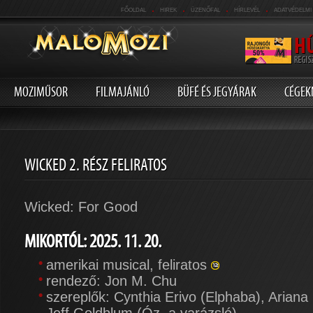
.
.
.
.
FŐOLDAL
HIREK
ÜZENŐFAL
HÍRLEVÉL
ADATVÉDELMI
MOZIMŰSOR
FILMAJÁNLÓ
BÜFÉ ÉS JEGYÁRAK
CÉGEK
WICKED 2. RÉSZ FELIRATOS
Wicked: For Good
MIKORTÓL: 2025. 11. 20.
amerikai musical, feliratos
rendező: Jon M. Chu
szereplők: Cynthia Erivo (Elphaba), Ariana