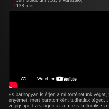
Jeff Goldblum (Óz, a varázsló)
138 min
És bárhogyan is érjen a mi történetünk véget, 
enyémet, mert barátomként tudhatlak téged…
végigsöpört a világon az a mozis kulturális sz