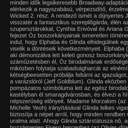
minden idők legsikeresebb Broadway-adaptáció
elérkezik a nagyszabású, vérpezsdítő, érzelme
Wicked 2. rész. A rendező ismét a díjnyertes 
visszatér a fantasztikus szereplőgárda, élén az
szupersztárokkal, Cynthia Erivóval és Ariana 
fejezet Óz boszorkányainak ismeretlen történ
indul, hogy Elphaba és Glinda elhidegülnek eg
viselik a döntéseik következményeit. Elphaba (
aki démonizálva lett keleti gonosz boszorkány
száműzetésben él, Óz birodalmának erdőségéb
miközben folytatja szabadságharcát az elnémíto
kétségbeesetten próbálja feltárni az igazságot
a varázslóról (Jeff Goldblum). Glinda eközben
pompázatos szimbóluma lett az egész biroda
kastélyban él smaragdvárosban, és élvezi a hí
népszerűség előnyeit. Madame Morzalom (az 
Michelle Yeoh) irányításával Glinda lelkes viga
biztosítja a népet arról, hogy minden rendben 
uralma alatt. Ahogy Glinda sztárstátusza nő, a
hozzámenjen Fiyero herceghez (az Olivier-díj