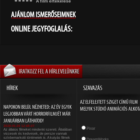
A film értékelése
AJÁNLOM ISMERŐSEIMNEK
ONLINE JEGYFOGLALÁS:
IRATKOZZ FEL A HÍRLEVELÜNKRE
HÍREK
SZAVAZÁS
AZ ELFELEJTETT SZIGET CÍMŰ FILM
NAPOKON BELÜL NÉZHETED: AZ ÉV EGYIK
MELYIK STÚDIÓ ANIMÁCIÓS ALKOT
LEGJOBBAN VÁRT HORRORFILMJÉT MÁR
JANUÁRBAN LÁTHATOD!
2026-01-20 12:45:27
Pixar
Az állatos filmeket mindenki szereti. Általában
viccesek és kedvesek, de persze vannak
szívbemarkoló történetek is. A kutyás filmek
DreamWorks