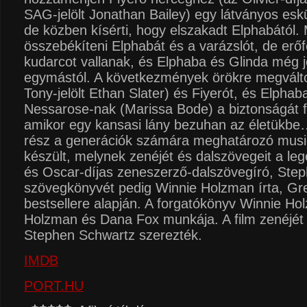
SAG-jelölt Jonathan Bailey) egy látványos esk
de közben kísérti, hogy elszakadt Elphabától.
összebékíteni Elphabát és a varázslót, de erőf
kudarcot vallanak, és Elphaba és Glinda még j
egymástól. A következmények örökre megválto
Tony-jelölt Ethan Slater) és Fiyerót, és Elphab
Nessarose-nak (Marissa Bode) a biztonságát f
amikor egy kansasi lány bezuhan az életükbe
rész a generációk számára meghatározó music
készült, melynek zenéjét és dalszövegeit a 
és Oscar-díjas zeneszerző-dalszövegíró, Ste
szövegkönyvét pedig Winnie Holzman írta, Gr
bestsellere alapján. A forgatókönyv Winnie Ho
Holzman és Dana Fox munkája. A film zenéjét
Stephen Schwartz szerezték.
IMDB
PORT.HU