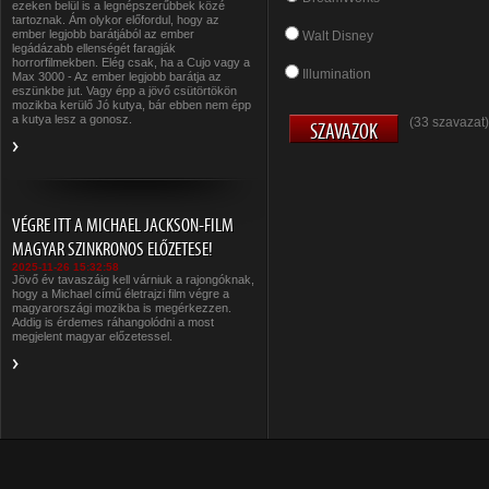
ezeken belül is a legnépszerűbbek közé
tartoznak. Ám olykor előfordul, hogy az
ember legjobb barátjából az ember
Walt Disney
legádázabb ellenségét faragják
horrorfilmekben. Elég csak, ha a Cujo vagy a
Illumination
Max 3000 - Az ember legjobb barátja az
eszünkbe jut. Vagy épp a jövő csütörtökön
mozikba kerülő Jó kutya, bár ebben nem épp
a kutya lesz a gonosz.
(33 szavazat)
VÉGRE ITT A MICHAEL JACKSON-FILM
MAGYAR SZINKRONOS ELŐZETESE!
2025-11-26 15:32:58
Jövő év tavaszáig kell várniuk a rajongóknak,
hogy a Michael című életrajzi film végre a
magyarországi mozikba is megérkezzen.
Addig is érdemes ráhangolódni a most
megjelent magyar előzetessel.